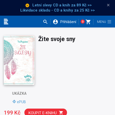
×
Letní slevy CD a knih
za 89 Kč >>
Likvidace skladu - CD a knihy za 25 Kč >>
Přihlášení
0
Kategorie
Žite svoje sny
UKÁZKA
ePUB
199 Kč
KOUPIT E-KNIHU