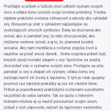
Prečítajte si príbeh o ľuďoch, ktorí odhalili význam svojich
snov a vďaka tomu vyriešili svoje životné problémy. V knihe
nájdete praktické cvičenia všímavosti a návody ako vykladať
sny. Bonusom je snár s výkladom najčastejšie sa
vyskytujúcich snových symbolov. Ďalej sa dozvieme ako
snívať, ako si pamätať sny, čo nám chcú povedať, ako
môžeme vedome snívať, a aj to, čo znamená lucidné
snívanie. Ako nám meditácia a cvičenie zlepšia život a
naučíme sa písať snový denník… Kniha rozpráva príbeh ľudí,
ktorých spojil rovnaký záujem o sny. Spoločne sa snažia
dozvedieť viac o význame svojich snov. Postupne sa učia
pamätať si sny a chápať ich význam, vďaka čomu sny
začínajú meniť ich životy k lepšiemu. S tým je však spojený
prechod cez náročné prekážky aj cez ich vlastné tiene...
Príbeh je popretkávaný praktickými cvičeniami a podnetmi
na pohľad do seba samého. Tak sa spolu s hlavnými
hrdinami môžete aj vy naučiť porozumieť svojim snom,
získať z nich odpovede, načrieť do tajomstiev vedomého