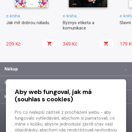
e-kniha
e-kniha
e-knih
Jak mít dobrou náladu
Byznys etiketa a
Slavní 
komunikace
209 Kč
349 Kč
179 K
Nákup
O společnosti
Aby web fungoval, jak má
Kontakt
(souhlas s cookies)
Pro co nejlepší zážitek z procházení webu - aby
fungovalo vyhledávání, abychom si pamatovali, co
máte v košíku, abyste jednoduše zjistili stav vaší
objednávky, abychom vás neobtěžovali nevhodnou