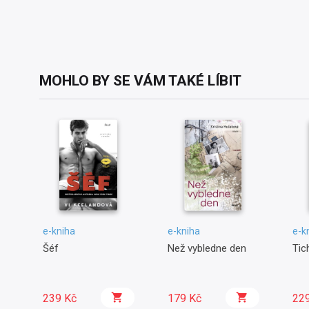
MOHLO BY SE VÁM TAKÉ LÍBIT
e-kniha
e-kniha
e-k
Šéf
Než vybledne den
Tic
239 Kč
179 Kč
22