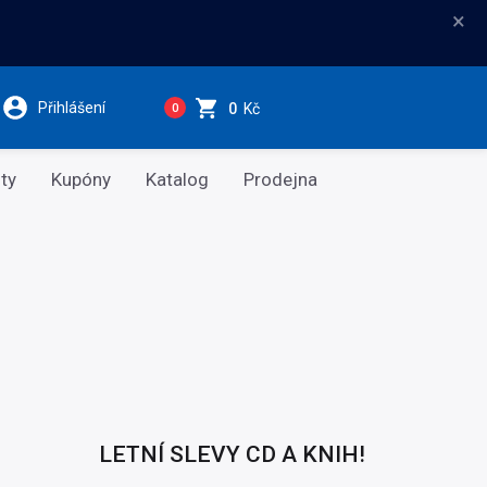
×
Přihlášení
0
Kč
0
ty
Kupóny
Katalog
Prodejna
LETNÍ SLEVY CD A KNIH!