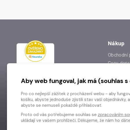
Nákup
Obchodní 
Ceny dopr
Reklamac
Aby web fungoval, jak má (souhlas s
Prodejna
Nejčastějš
Pro co nejlepší zážitek z procházení webu - aby fungo
Odstoupen
košíku, abyste jednoduše zjistili stav vaší objednávk
abyste se nemuseli pokaždé přihlašovat.
Proto od vás potřebujeme souhlas se
zpracováním so
ukládají ve vašem prohlížeči. Děkujeme, že nám ho dá
Copyright © 2026 Radioservis a.s.