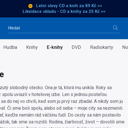
Letní slevy CD a knih
za 89 Kč >>
Likvidace skladu - CD a knihy za 25 Kč >>
Vyhledávání
Hudba
Knihy
E-knihy
DVD
Radiokarty
No
e
zutý slobodný otecko. Ona je tá, ktorá mu unikla. Roky sa
z spolu uviazli v hotelovej izbe. Len s jednou posteľou.
a do nej vo chvíli, keď som ju prvý raz zbadal. A nikdy som ju
ať. Či sme boli spolu, alebo od seba – moje city sa nezmenili.
ať, keďže nemám rád väčšinu ľudí. Do cesty sa nám postavilo
ok, tak sme sa rozišli. Rodina, žiarlivosť, život – dovolili sme