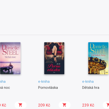
niha
e-kniha
e-kniha
há noc
Pornovláska
Dětská hra
9 Kč
209 Kč
239 Kč