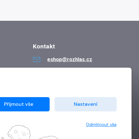
Kontakt
eshop@rozhlas.cz
724 819 319
Po - Pá 8:30 - 16:30
Přijmout vše
Nastavení
Odmítnout vše
Vytvořilo
Grand IT s.r.o.