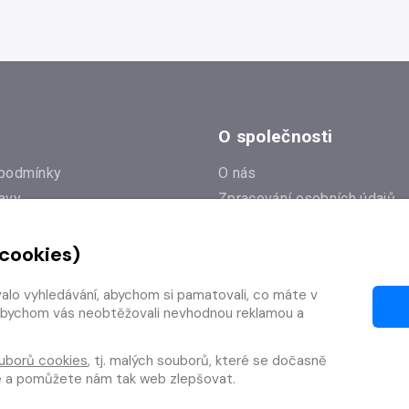
O společnosti
podmínky
O nás
avy
Zpracování osobních údajů
e
Zásady práce s cookies
 cookies)
Klub Radioservis
í dotazy
Kontakty
valo vyhledávání, abychom si pamatovali, co máte v
í od smlouvy
y, abychom vás neobtěžovali nevhodnou reklamou a
uborů cookies
, tj. malých souborů, které se dočasně
te a pomůžete nám tak web zlepšovat.