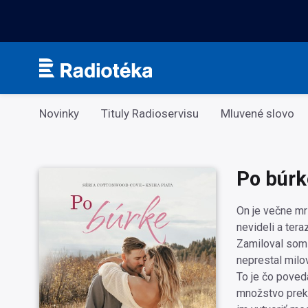
Kategorie
Novinky
Tituly Radioservisu
Mluvené slovo
Po búrk
On je večne mr
nevideli a tera
Zamiloval som s
neprestal milov
To je čo poved
množstvo prekáž