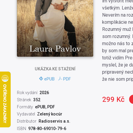
im vytvoriť me
všetkým. Lenže
Neverím na roz
komplikácie ne
Rozumný muž by
som rozumný. 
možno nás to z
by som mal pre
totiž vidím Pr
myslel, že je 
UKÁZKA
KE STAŽENÍ
pripravený nec
ePUB
PDF
že nie som pri
Rok vydání
2026
299 Kč
Stránek
352
Formáty
ePUB, PDF
Vydavatel
Zelený kocúr
Distributor
Radioservis a.s.
ISBN
978-80-69010-79-6