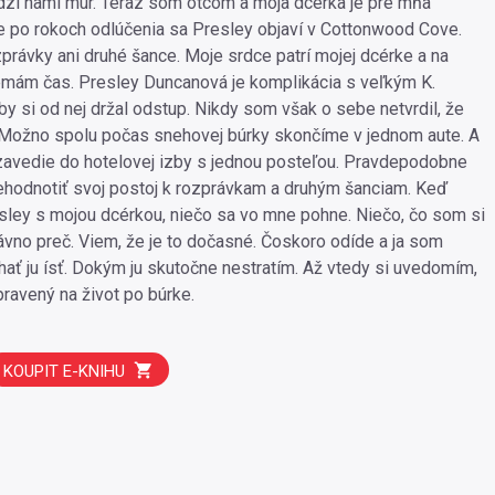
dzi nami múr. Teraz som otcom a moja dcérka je pre mňa
 po rokoch odlúčenia sa Presley objaví v Cottonwood Cove.
právky ani druhé šance. Moje srdce patrí mojej dcérke a na
mám čas. Presley Duncanová je komplikácia s veľkým K.
 si od nej držal odstup. Nikdy som však o sebe netvrdil, že
Možno spolu počas snehovej búrky skončíme v jednom aute. A
avedie do hotelovej izby s jednou posteľou. Pravdepodobne
hodnotiť svoj postoj k rozprávkam a druhým šanciam. Keď
esley s mojou dcérkou, niečo sa vo mne pohne. Niečo, čo som si
dávno preč. Viem, že je to dočasné. Čoskoro odíde a ja som
hať ju ísť. Dokým ju skutočne nestratím. Až vtedy si uvedomím,
pravený na život po búrke.
KOUPIT E-KNIHU