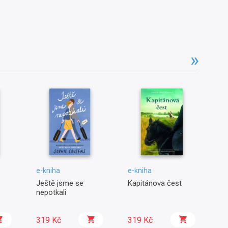
e-kniha
e-kniha
e-
Ještě jsme se
Kapitánova čest
N
nepotkali
vé
319 Kč
319 Kč
3