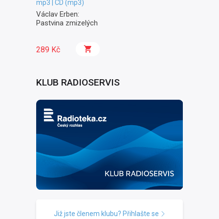
mp3 | CD (mp3)
Václav Erben:
Pastvina zmizelých
289 Kč
KLUB RADIOSERVIS
Již jste členem klubu? Přihlašte se