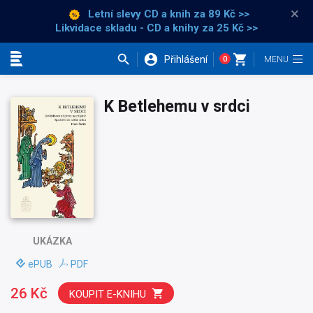
×
Letní slevy CD a knih
za 89 Kč >>
Likvidace skladu - CD a knihy za 25 Kč >>
Přihlášení
0
Kategorie
K Betlehemu v srdci
UKÁZKA
ePUB
PDF
26 Kč
KOUPIT E-KNIHU