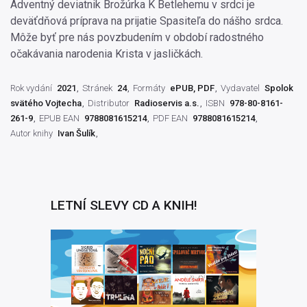
Adventný deviatnik Brožúrka K Betlehemu v srdci je
deväťdňová príprava na prijatie Spasiteľa do nášho srdca.
Môže byť pre nás povzbudením v období radostného
očakávania narodenia Krista v jasličkách.
Rok vydání
2021
Stránek
24
Formáty
ePUB, PDF
Vydavatel
Spolok
svätého Vojtecha
Distributor
Radioservis a.s.
ISBN
978-80-8161-
261-9
EPUB EAN
9788081615214
PDF EAN
9788081615214
Autor knihy
Ivan Šulík
LETNÍ SLEVY CD A KNIH!