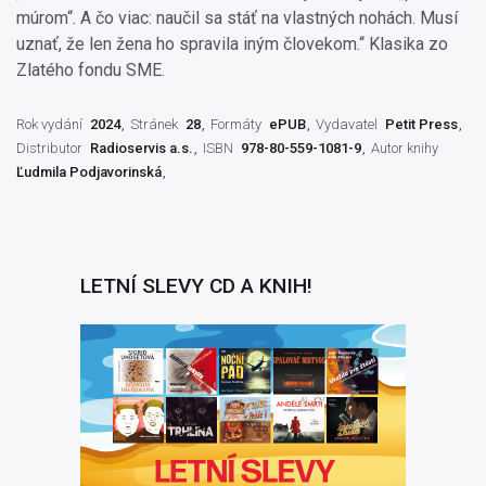
múrom“. A čo viac: naučil sa stáť na vlastných nohách. Musí
uznať, že len žena ho spravila iným človekom.“ Klasika zo
Zlatého fondu SME.
Rok vydání
2024
Stránek
28
Formáty
ePUB
Vydavatel
Petit Press
Distributor
Radioservis a.s.
ISBN
978-80-559-1081-9
Autor knihy
Ľudmila Podjavorinská
LETNÍ SLEVY CD A KNIH!