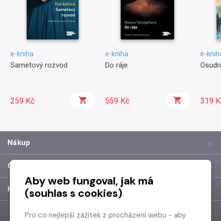
e-kniha
e-kniha
e-knih
Sametový rozvod
Do ráje
Osudn
259 Kč
559 Kč
319 K
Nákup
O společnosti
Aby web fungoval, jak má
Kontakt
(souhlas s cookies)
Pro co nejlepší zážitek z procházení webu - aby