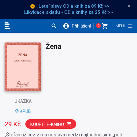
×
Letní slevy CD a knih
za 89 Kč >>
Likvidace skladu - CD a knihy za 25 Kč >>
Přihlášení
0
Kategorie
Žena
UKÁZKA
ePUB
29 Kč
KOUPIT E-KNIHU
„Štefan už cez zimu nestáva medzi najbiednejšími „pod