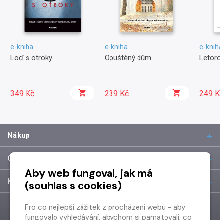
e-kniha
e-kniha
e-knih
Loď s otroky
Opuštěný dům
Letor
349 Kč
239 Kč
249 K
Nákup
O společnosti
Aby web fungoval, jak má
Kontakt
(souhlas s cookies)
Pro co nejlepší zážitek z procházení webu - aby
fungovalo vyhledávání, abychom si pamatovali, co