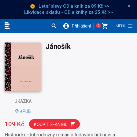
×
Letní slevy CD a knih
za 89 Kč >>
Likvidace skladu - CD a knihy za 25 Kč >>
Přihlášení
0
Kategorie
Jánošík
UKÁZKA
ePUB
109 Kč
KOUPIT E-KNIHU
Historicko-dobrodružný román o ľudovom hrdinovi a