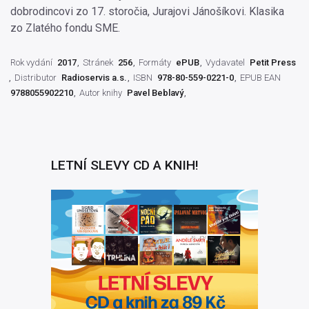
dobrodincovi zo 17. storočia, Jurajovi Jánošíkovi. Klasika
zo Zlatého fondu SME.
Rok vydání
2017
Stránek
256
Formáty
ePUB
Vydavatel
Petit Press
Distributor
Radioservis a.s.
ISBN
978-80-559-0221-0
EPUB EAN
9788055902210
Autor knihy
Pavel Beblavý
LETNÍ SLEVY CD A KNIH!