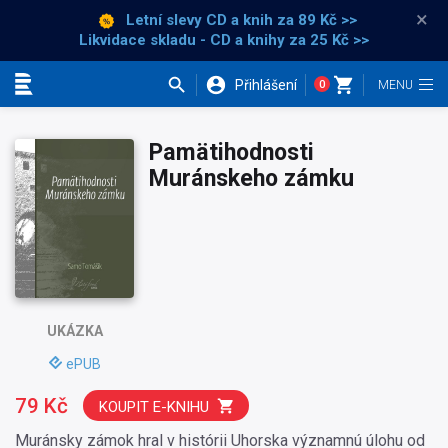
×
Letní slevy CD a knih
za 89 Kč >>
Likvidace skladu - CD a knihy za 25 Kč >>
Přihlášení
0
Kategorie
Pamätihodnosti
Muránskeho zámku
UKÁZKA
ePUB
79 Kč
KOUPIT E-KNIHU
Muránsky zámok hral v histórii Uhorska významnú úlohu od