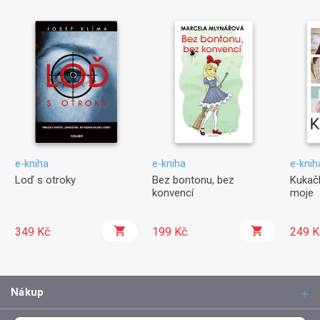
e-kniha
e-kniha
e-knih
Loď s otroky
Bez bontonu, bez
Kukačk
konvencí
moje
349 Kč
199 Kč
249 K
Nákup