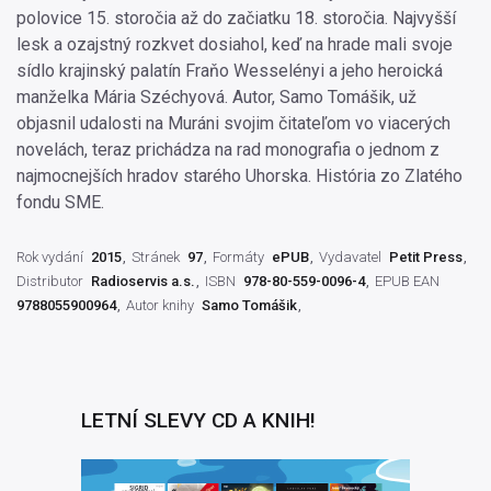
polovice 15. storočia až do začiatku 18. storočia. Najvyšší
lesk a ozajstný rozkvet dosiahol, keď na hrade mali svoje
sídlo krajinský palatín Fraňo Wesselényi a jeho heroická
manželka Mária Széchyová. Autor, Samo Tomášik, už
objasnil udalosti na Muráni svojim čitateľom vo viacerých
novelách, teraz prichádza na rad monografia o jednom z
najmocnejších hradov starého Uhorska. História zo Zlatého
fondu SME.
Rok vydání
2015
Stránek
97
Formáty
ePUB
Vydavatel
Petit Press
Distributor
Radioservis a.s.
ISBN
978-80-559-0096-4
EPUB EAN
9788055900964
Autor knihy
Samo Tomášik
LETNÍ SLEVY CD A KNIH!