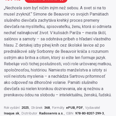
„Nechcela som byť ničím iným než sebou. A svet si na to
musel zvyknúť.“ Simone de Beauvoir vo svojich Pamätiach
slušného dievčaťa zachytáva krehký proces premeny
dievčaťa na mysliteľku, spisovateľku, ženu, ktorá si odmieta
nechať nalinajkovať život. V kulisách Paríža – mesta škôl,
salónov a samoty – sa odohráva príbeh o hľadaní vlastného
hlasu. Z detskej izby plnej kníh cez školské lavice až po
prednáškové sály Sorbonny de Beauvoir kráča s rozumom
ostrým ako britva a citom, ktorý si ešte len formuje jazyk.
Rebeluje voči tichej poslušnosti, voči role určovanej matkou,
spoločnosťou, históriou. Namiesto manželstva a istoty si
volí neistotu myslenia – a nachádza Sartrovu prítomnosť
ako odpoveď na dlhoročné volanie. Pamäti slušného
dievčaťa sú nielen kronikou dozrievania, ale aj nežnou a
prenikavou ódou na slobodu – intelektuálnu, ženskú, ľudskú.
Rok vydání
2025
Stránek
368
Formáty
ePUB, PDF
Vydavatel
Inaque.sk
Distributor
Radioservis a.s.
ISBN
978-80-8207-299-3