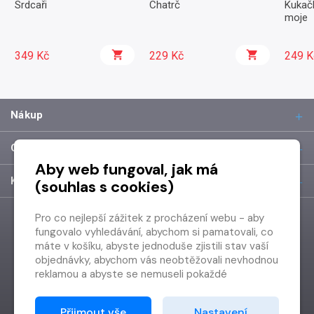
Srdcaři
Chatrč
Kukačk
moje
349 Kč
229 Kč
249 K
Nákup
O společnosti
Aby web fungoval, jak má
Kontakt
(souhlas s cookies)
Pro co nejlepší zážitek z procházení webu - aby
fungovalo vyhledávání, abychom si pamatovali, co
máte v košíku, abyste jednoduše zjistili stav vaší
objednávky, abychom vás neobtěžovali nevhodnou
reklamou a abyste se nemuseli pokaždé
přihlašovat.
Proto od vás potřebujeme souhlas se
Přijmout vše
Nastavení