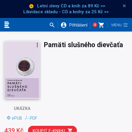
×
Letní slevy CD a knih
za 89 Kč >>
Likvidace skladu - CD a knihy za 25 Kč >>
Přihlášení
0
Kategorie
Pamäti slušného dievčaťa
UKÁZKA
ePUB
PDF
439 Kč
KOUPIT E-KNIHU