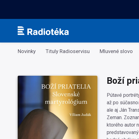
Kategorie
Novinky
Tituly Radioservisu
Mluvené slovo
Boží pri
Pútavé portrét
až po súčasnos
ale aj Ján Tra
Zeman. Zoznam 
ktorého autor
predstavovaný