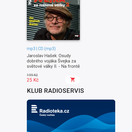
mp3 | CD (mp3)
Jaroslav Hašek: Osudy
dobrého vojáka Švejka za
světové války II. - Na frontě
199 Kč
25 Kč
KLUB RADIOSERVIS