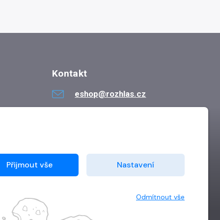
Kontakt
eshop@rozhlas.cz
724 819 319
Po - Pá 8:30 - 16:30
Přijmout vše
Nastavení
Odmítnout vše
Vytvořilo
Grand IT s.r.o.