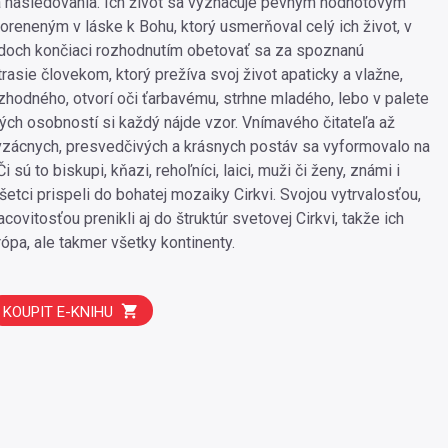
 nasledovania. Ich život sa vyznačuje pevným hodnotovým
eneným v láske k Bohu, ktorý usmerňoval celý ich život, v
doch končiaci rozhodnutím obetovať sa za spoznanú
rasie človekom, ktorý prežíva svoj život apaticky a vlažne,
zhodného, otvorí oči ťarbavému, strhne mladého, lebo v palete
vých osobností si každý nájde vzor. Vnímavého čitateľa až
vzácnych, presvedčivých a krásnych postáv sa vyformovalo na
 sú to biskupi, kňazi, rehoľníci, laici, muži či ženy, známi i
etci prispeli do bohatej mozaiky Cirkvi. Svojou vytrvalosťou,
covitosťou prenikli aj do štruktúr svetovej Cirkvi, takže ich
rópa, ale takmer všetky kontinenty.
KOUPIT E-KNIHU