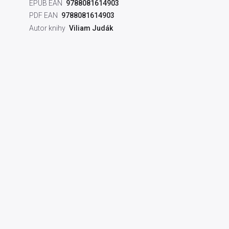
EPUB EAN
9788081614903
PDF EAN
9788081614903
Autor knihy
Viliam Judák