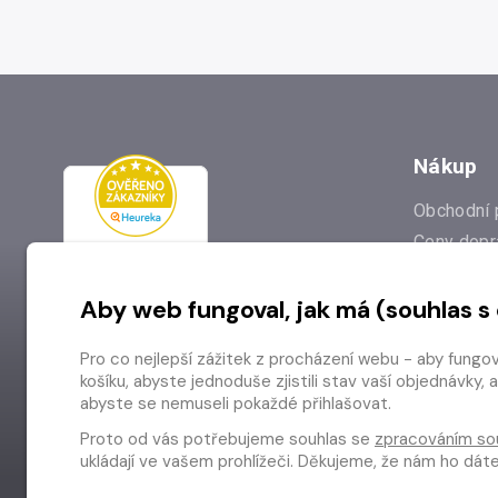
Nákup
Obchodní 
Ceny dopr
Reklamac
Aby web fungoval, jak má (souhlas s
Prodejna
Nejčastějš
Pro co nejlepší zážitek z procházení webu - aby fungo
Odstoupen
košíku, abyste jednoduše zjistili stav vaší objednávk
abyste se nemuseli pokaždé přihlašovat.
Proto od vás potřebujeme souhlas se
zpracováním so
ukládají ve vašem prohlížeči. Děkujeme, že nám ho dá
Copyright © 2026 Radioservis a.s.