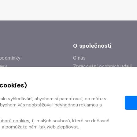
O společnosti
podmínky
O nás
avy
Zpracování osobních údajů
e
Zásady práce s cookies
 cookies)
Klub Radioservis
í dotazy
Kontakty
valo vyhledávání, abychom si pamatovali, co máte v
í od smlouvy
y, abychom vás neobtěžovali nevhodnou reklamou a
uborů cookies
, tj. malých souborů, které se dočasně
te a pomůžete nám tak web zlepšovat.