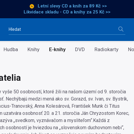
Letní slevy CD a knih
za 89 Kč >>
Likvidace skladu - CD a knihy za 25 Kč >>
Vyhledávání
Hudba
Knihy
E-knihy
DVD
Radiokarty
No
atelia
y vyše 50 osobností, ktoré žili na našom území od 9. storočia
ť. Nechýbajú medzi mená ako sv. Gorazd, sv. Ivan, sv. Bystrík,
nscius-Tranovský, Anna Kolesárová, František Munk či Titus
uzatvára osobnosť 20. a 21. storočia Ján Chryzostom Korec,
 nazýva „svedkom, vyznávačom a mysliteľom“.Každá z
ch osobností je hviezdou na „slovenskom duchovnom nebi“,