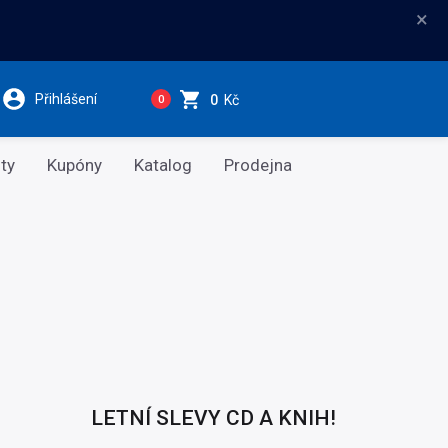
×
Přihlášení
0
Kč
0
ty
Kupóny
Katalog
Prodejna
LETNÍ SLEVY CD A KNIH!