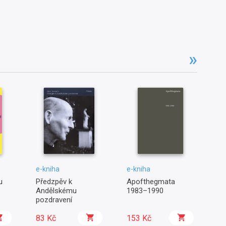
e-kniha
e-kniha
e-
u
Předzpěv k
Apofthegmata
Jo
Andělskému
1983–1990
pozdravení
83 Kč
153 Kč
2