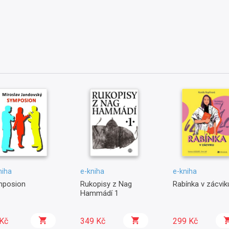
niha
e-kniha
e-kniha
mposion
Rukopisy z Nag
Rabínka v zácvik
Hammádí 1
Kč
349 Kč
299 Kč