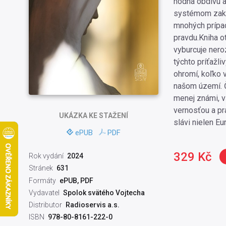
hodná obdivu a
systémom zakor
mnohých prípa
pravdu.Kniha ot
vyburcuje nero
týchto príťažli
ohromí, koľko 
našom území. Či
menej známi, vš
vernosťou a pra
UKÁZKA
KE STAŽENÍ
slávi nielen Eu
ePUB
PDF
329 Kč
Rok vydání
2024
Stránek
631
Formáty
ePUB, PDF
Vydavatel
Spolok svätého Vojtecha
Distributor
Radioservis a.s.
ISBN
978-80-8161-222-0