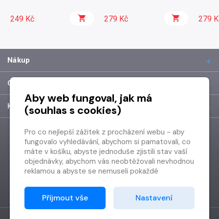
249 Kč
279 Kč
279 K
Nákup
O společnosti
Aby web fungoval, jak má
Kontakt
(souhlas s cookies)
Pro co nejlepší zážitek z procházení webu - aby
fungovalo vyhledávání, abychom si pamatovali, co
máte v košíku, abyste jednoduše zjistili stav vaší
objednávky, abychom vás neobtěžovali nevhodnou
reklamou a abyste se nemuseli pokaždé
přihlašovat.
Proto od vás potřebujeme souhlas se
Přijmout vše
Nastavení
zpracováním souborů cookies
, tj. malých souborů,
které se dočasně ukládají ve vašem prohlížeči.