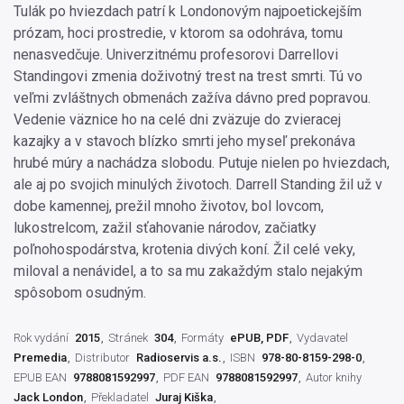
Tulák po hviezdach patrí k Londonovým najpoetickejším
prózam, hoci prostredie, v ktorom sa odohráva, tomu
nenasvedčuje. Univerzitnému profesorovi Darrellovi
Standingovi zmenia doživotný trest na trest smrti. Tú vo
veľmi zvláštnych obmenách zažíva dávno pred popravou.
Vedenie väznice ho na celé dni zväzuje do zvieracej
kazajky a v stavoch blízko smrti jeho myseľ prekonáva
hrubé múry a nachádza slobodu. Putuje nielen po hviezdach,
ale aj po svojich minulých životoch. Darrell Standing žil už v
dobe kamennej, prežil mnoho životov, bol lovcom,
lukostrelcom, zažil sťahovanie národov, začiatky
poľnohospodárstva, krotenia divých koní. Žil celé veky,
miloval a nenávidel, a to sa mu zakaždým stalo nejakým
spôsobom osudným.
Rok vydání
2015
Stránek
304
Formáty
ePUB, PDF
Vydavatel
Premedia
Distributor
Radioservis a.s.
ISBN
978-80-8159-298-0
EPUB EAN
9788081592997
PDF EAN
9788081592997
Autor knihy
Jack London
Překladatel
Juraj Kiška