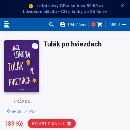
×
Letní slevy CD a knih
za 89 Kč >>
Likvidace skladu - CD a knihy za 25 Kč >>
Přihlášení
0
Kategorie
Tulák po hviezdach
UKÁZKA
ePUB
PDF
189 Kč
KOUPIT E-KNIHU