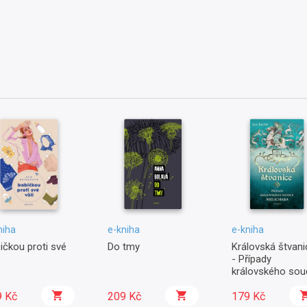
niha
e-kniha
e-kniha
ičkou proti své
Do tmy
Královská štvani
- Případy
královského sou
Melichara
9 Kč
209 Kč
179 Kč