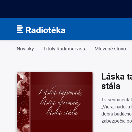
Kategorie
Novinky
Tituly Radioservisu
Mluvené slovo
Láska t
stála
Tri sentimentá
„Viera, nádej a
dobrú budúcnosť
zabezpečia pok