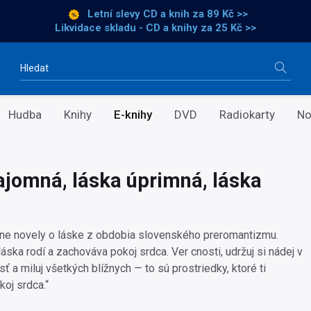
Letní slevy CD a knih
za 89 Kč >>
Likvidace skladu - CD a knihy za 25 Kč >>
Vyhledávání
Hudba
Knihy
E-knihy
DVD
Radiokarty
No
ajomná, láska úprimná, láska
lne novely o láske z obdobia slovenského preromantizmu.
 láska rodí a zachováva pokoj srdca. Ver cnosti, udržuj si nádej v
 a miluj všetkých blížnych — to sú prostriedky, ktoré ti
oj srdca.“