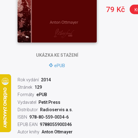
79 Kč
K
UKÁZKA
KE STAŽENÍ
ePUB
Rok vydání
2014
Stránek
129
Formáty
ePUB
Vydavatel
Petit Press
Distributor
Radioservis a.s.
ISBN
978-80-559-0034-6
EPUB EAN
9788055900346
Autor knihy
Anton Ottmayer