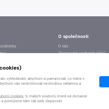
O společnosti
podmínky
O nás
avy
Zpracování osobních údajů
e
Zásady práce s cookies
 cookies)
Klub Radioservis
í dotazy
Kontakty
valo vyhledávání, abychom si pamatovali, co máte v
í od smlouvy
y, abychom vás neobtěžovali nevhodnou reklamou a
uborů cookies
, tj. malých souborů, které se dočasně
te a pomůžete nám tak web zlepšovat.