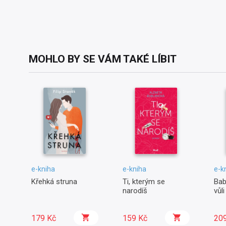
MOHLO BY SE VÁM TAKÉ LÍBIT
e-kniha
e-kniha
e-k
Křehká struna
Ti, kterým se
Bab
narodíš
vůli
179 Kč
159 Kč
20