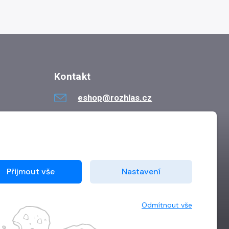
Kontakt
eshop@rozhlas.cz
724 819 319
Po - Pá 8:30 - 16:30
Přijmout vše
Nastavení
Odmítnout vše
Vytvořilo
Grand IT s.r.o.