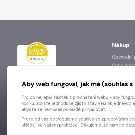
Nákup
Obchodní 
Ceny dopr
Reklamac
Aby web fungoval, jak má (souhlas s
Prodejna
Nejčastějš
Pro co nejlepší zážitek z procházení webu - aby fungo
Odstoupen
košíku, abyste jednoduše zjistili stav vaší objednávk
abyste se nemuseli pokaždé přihlašovat.
Proto od vás potřebujeme souhlas se
zpracováním so
ukládají ve vašem prohlížeči. Děkujeme, že nám ho dá
Copyright © 2026 Radioservis a.s.