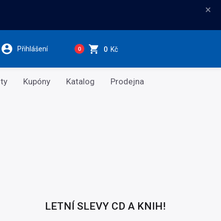
×
Přihlášení
0
Kč
0
ty
Kupóny
Katalog
Prodejna
LETNÍ SLEVY CD A KNIH!