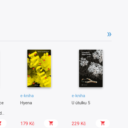
e-kniha
e-kniha
e-
ce
Hyena
U útulku 5
Dě
Še
dce
le
179 Kč
229 Kč
2