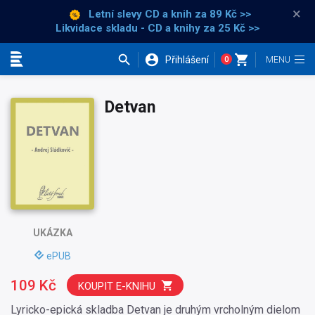
×
Letní slevy CD a knih
za 89 Kč >>
Likvidace skladu - CD a knihy za 25 Kč >>
Přihlášení
0
Kategorie
Detvan
UKÁZKA
ePUB
109 Kč
KOUPIT E-KNIHU
Lyricko-epická skladba Detvan je druhým vrcholným dielom