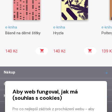
e-kniha
e-kniha
e-knih
Básně na děrné štítky
Hryzla
Polter
140 Kč
140 Kč
139 K
Nákup
O společnosti
Aby web fungoval, jak má
Kontakt
(souhlas s cookies)
Pro co nejlepší zážitek z procházení webu - aby