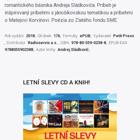
romantického básnika Andreja Sládkoviča. Príbeh je
inšpirovaný príbehmi s jánošíkovskou tematikou a príbehmi
o Matejovi Korvínovi. Poézia zo Zlatého fondu SME.
Rok vydání
2018
Stránek
176
Formáty
ePUB
Vydavatel
Petit Press
Distributor
Radioservis a.s.
ISBN
978-80-559-0238-8
EPUB EAN
9788055902388
Autor knihy
Andrej Sládkovič
LETNÍ SLEVY CD A KNIH!