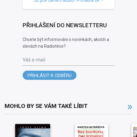
Již jste členem klubu? Přihlašte se
PŘIHLÁŠENÍ DO NEWSLETTERU
Chcete být informováni o novinkách, akcích a
slevách na Radiotéce?
Váš e-mail
PŘIHLÁSIT K ODBĚRU
MOHLO BY SE VÁM TAKÉ LÍBIT