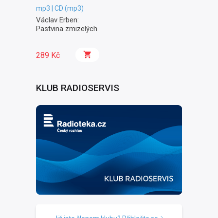
mp3 | CD (mp3)
Václav Erben:
Pastvina zmizelých
289 Kč
KLUB RADIOSERVIS