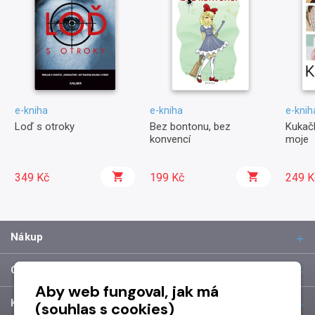
e-kniha
e-kniha
e-knih
Loď s otroky
Bez bontonu, bez
Kukačk
konvencí
moje
349 Kč
199 Kč
249 K
Nákup
O společnosti
Aby web fungoval, jak má
Kontakt
(souhlas s cookies)