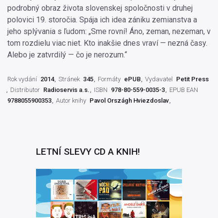
podrobný obraz života slovenskej spoločnosti v druhej
polovici 19. storočia. Spája ich idea zániku zemianstva a
jeho splývania s ľudom: „Sme rovní! Áno, zeman, nezeman, v
tom rozdielu viac niet. Kto inakšie dnes vraví — nezná časy.
Alebo je zatvrdilý — čo je nerozum.“
Rok vydání
2014
Stránek
345
Formáty
ePUB
Vydavatel
Petit Press
Distributor
Radioservis a.s.
ISBN
978-80-559-0035-3
EPUB EAN
9788055900353
Autor knihy
Pavol Országh Hviezdoslav
LETNÍ SLEVY CD A KNIH!