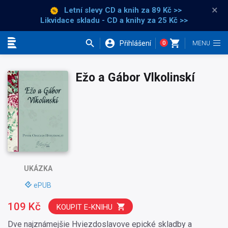
×
Letní slevy CD a knih
za 89 Kč >>
Likvidace skladu - CD a knihy za 25 Kč >>
Přihlášení
0
Kategorie
Ežo a Gábor Vlkolinskí
UKÁZKA
ePUB
109 Kč
KOUPIT E-KNIHU
Dve najznámejšie Hviezdoslavove epické skladby a