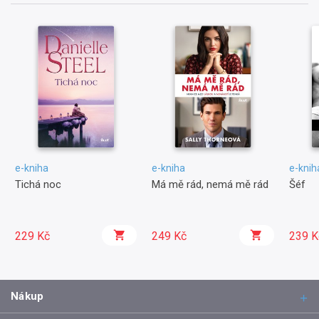
e-kniha
e-kniha
e-knih
Tichá noc
Má mě rád, nemá mě rád
Šéf
229 Kč
249 Kč
239 K
Nákup