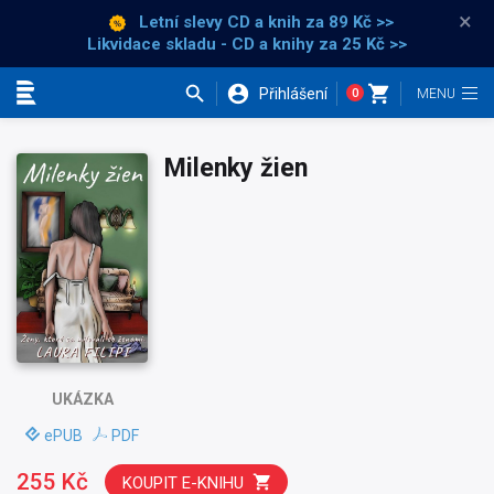
×
Letní slevy CD a knih
za 89 Kč >>
Likvidace skladu - CD a knihy za 25 Kč >>
Přihlášení
0
Kategorie
Milenky žien
UKÁZKA
ePUB
PDF
255 Kč
KOUPIT E-KNIHU