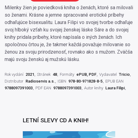
Milenky žien je poviedková kniha o ženách, ktoré sa milovali
so ženami. Krásne a jemne spracované erotické príbehy
odhaľujúce bisexualitu. Laura Filipi vo svojej tvorbe odhaľuje
svoj hlboký vzťah ku svojej ženskej láske Sáre a do svojej
knihy pridala príbehy, ktoré napísala o iných ženách. Ich
spoločnou črtou je, že takmer každá považuje milovanie so
ženou za svoju prirodzenosť, rovnako ako s mužom. Zväčša
majú svoju ženskú aj mužskú lásku.
Rok vydání
2021
Stránek
48
Formáty
ePUB, PDF
Vydavatel
Tricio
Distributor
Radioservis a.s.
ISBN
978-80-971828-8-5
EPUB EAN
9788097391003
PDF EAN
9788097391003
Autor knihy
Laura Filipi
LETNÍ SLEVY CD A KNIH!