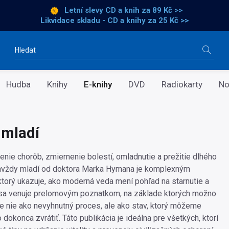
Letní slevy CD a knih
za 89 Kč >>
Likvidace skladu - CD a knihy za 25 Kč >>
Vyhledávání
Hudba
Knihy
E-knihy
DVD
Radiokarty
No
 mladí
enie chorôb, zmiernenie bolestí, omladnutie a prežitie dlhého
Navždy mladí od doktora Marka Hymana je komplexným
torý ukazuje, ako moderná veda mení pohľad na starnutie a
 sa venuje prelomovým poznatkom, na základe ktorých možno
ie nie ako nevyhnutný proces, ale ako stav, ktorý môžeme
 dokonca zvrátiť. Táto publikácia je ideálna pre všetkých, ktorí