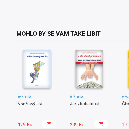
MOHLO BY SE VÁM TAKÉ LÍBIT
e-kniha
e-kniha
e-k
Všežravý stát
Jak zbohatnout
Čín
129 Kč
239 Kč
17