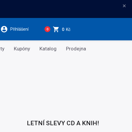
×
Přihlášení
0
Kč
0
ty
Kupóny
Katalog
Prodejna
LETNÍ SLEVY CD A KNIH!