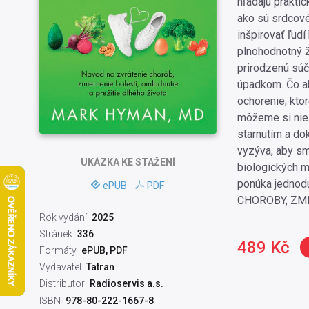
hľadajú praktic
ako sú srdcové
inšpirovať ľudí 
plnohodnotný ž
prirodzenú súč
úpadkom. Čo ak
ochorenie, ktor
môžeme si niel
starnutím a do
vyzýva, aby sm
UKÁZKA
KE STAŽENÍ
biologických m
ponúka jednodu
ePUB
PDF
CHOROBY, ZMI
Rok vydání
2025
Stránek
336
489 Kč
Formáty
ePUB, PDF
Vydavatel
Tatran
Distributor
Radioservis a.s.
ISBN
978-80-222-1667-8