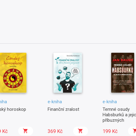
niha
e-kniha
e-kniha
ský horoskop
Finanční zralost
Temné osudy
Habsburků a jeji
příbuzných
9 Kč
369 Kč
199 Kč