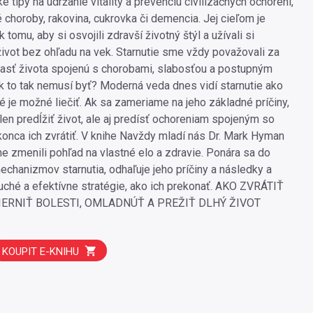
ké tipy na udržanie vitality a prevenciu civilizačných ochorení,
 choroby, rakovina, cukrovka či demencia. Jej cieľom je
k tomu, aby si osvojili zdravší životný štýl a užívali si
ivot bez ohľadu na vek. Starnutie sme vždy považovali za
asť života spojenú s chorobami, slabosťou a postupným
 to tak nemusí byť? Moderná veda dnes vidí starnutie ako
é je možné liečiť. Ak sa zameriame na jeho základné príčiny,
en predĺžiť život, ale aj predísť ochoreniam spojeným so
konca ich zvrátiť. V knihe Navždy mladí nás Dr. Mark Hyman
e zmenili pohľad na vlastné elo a zdravie. Ponára sa do
echanizmov starnutia, odhaľuje jeho príčiny a následky a
ché a efektívne stratégie, ako ich prekonať. AKO ZVRÁTIŤ
ERNIŤ BOLESTI, OMLADNÚŤ A PREŽIŤ DLHÝ ŽIVOT
KOUPIT E-KNIHU