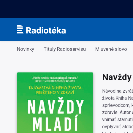
Kategorie
Novinky
Tituly Radioservisu
Mluvené slovo
Navždy
Návod na zvrát
života.Kniha 
sprievodcom, k
zdravie. Autor
vnímať starnut
ovplyvniť alebo