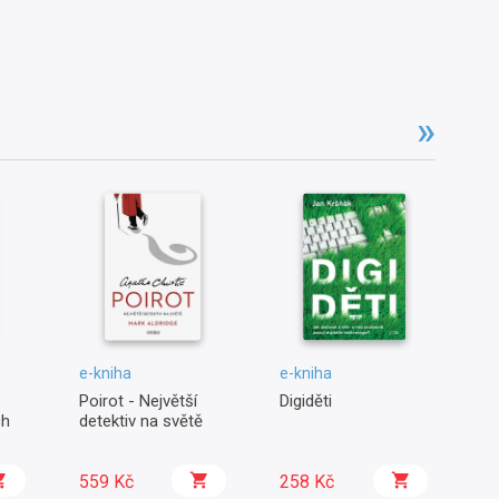
e-kniha
e-kniha
e-
Poirot - Největší
Digiděti
Ch
ch
detektiv na světě
Ma
559 Kč
258 Kč
2