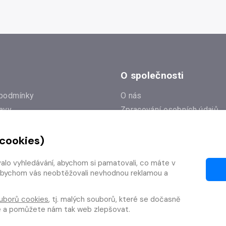
O společnosti
podmínky
O nás
avy
Zpracování osobních údajů
e
Zásady práce s cookies
 cookies)
Klub Radioservis
í dotazy
Kontakty
valo vyhledávání, abychom si pamatovali, co máte v
í od smlouvy
y, abychom vás neobtěžovali nevhodnou reklamou a
uborů cookies
, tj. malých souborů, které se dočasně
te a pomůžete nám tak web zlepšovat.