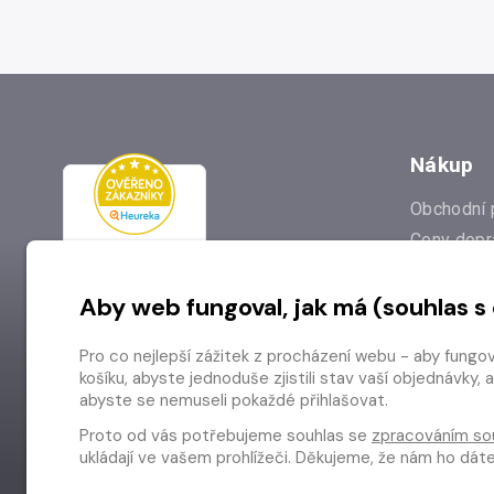
Nákup
Obchodní 
Ceny dopr
Reklamac
Aby web fungoval, jak má (souhlas s
Prodejna
Nejčastějš
Pro co nejlepší zážitek z procházení webu - aby fungo
Odstoupen
košíku, abyste jednoduše zjistili stav vaší objednávk
abyste se nemuseli pokaždé přihlašovat.
Proto od vás potřebujeme souhlas se
zpracováním so
ukládají ve vašem prohlížeči. Děkujeme, že nám ho dá
Copyright © 2026 Radioservis a.s.