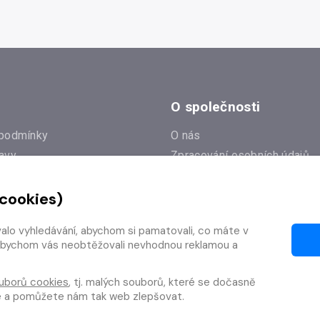
O společnosti
podmínky
O nás
avy
Zpracování osobních údajů
e
Zásady práce s cookies
 cookies)
Klub Radioservis
í dotazy
Kontakty
valo vyhledávání, abychom si pamatovali, co máte v
í od smlouvy
y, abychom vás neobtěžovali nevhodnou reklamou a
uborů cookies
, tj. malých souborů, které se dočasně
te a pomůžete nám tak web zlepšovat.