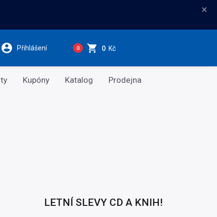
×
Přihlášení
0
Kč
0
ty
Kupóny
Katalog
Prodejna
LETNÍ SLEVY CD A KNIH!