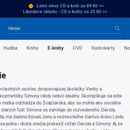
Letní slevy CD a knih
za 89 Kč >>
Likvidace skladu - CD a knihy za 25 Kč >>
Vyhledávání
Hudba
Knihy
E-knihy
DVD
Radiokarty
No
ie
vlastných sestier, dospievajúcej školáčky Vierky a
kozmetičky Simony nikdy nebol ideálny. Skomplikuje sa ešte
h matka odchádza do Švajčiarska, aby sa mohla ako sociálna
o starých ľudí. Simona sa zamiluje do rozvedeného Dávida,
dá, má šialenú bývalú ženu a neznesiteľne žiarlivú dcéru Lindu.
sa jedna i druhá snažia prekaziť vzťah Dávida a Simony. Aj za