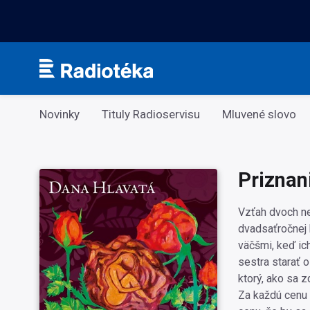
Kategorie
Novinky
Tituly Radioservisu
Mluvené slovo
Priznan
Vzťah dvoch ne
dvadsaťročnej 
väčšmi, keď ic
sestra starať 
ktorý, ako sa z
Za každú cenu 