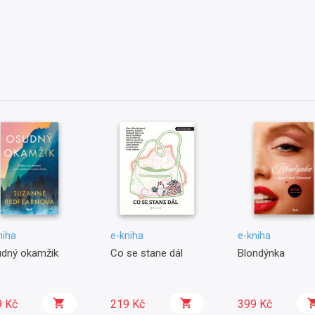
niha
e-kniha
e-kniha
dný okamžik
Co se stane dál
Blondýnka
9 Kč
219 Kč
399 Kč