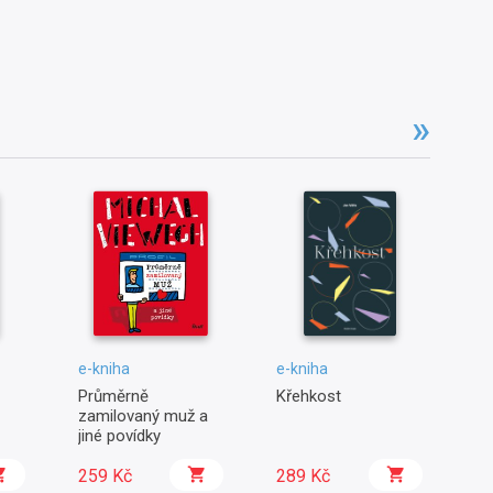
e-kniha
e-kniha
e-
Průměrně
Křehkost
Pu
zamilovaný muž a
d
jiné povídky
259 Kč
289 Kč
2