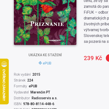
cenu, že by sa 
zamotá do para
FiFUK – odbor 
dramatických p
životných príbe
výtvarnej tvorb
Slovenskej tel
sa pozerá na s
UKÁZKA
KE STAŽENÍ
239 Kč
ePUB
Rok vydání
2015
Stránek
224
Formáty
ePUB
Vydavatel
Marenčin PT
Distributor
Radioservis a.s.
ISBN
978-80-8114-448-6