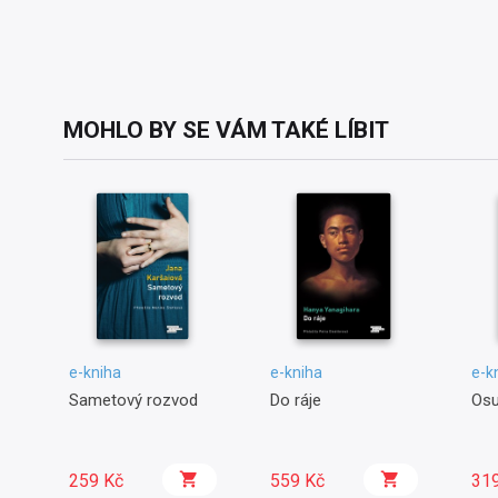
MOHLO BY SE VÁM TAKÉ LÍBIT
e-kniha
e-kniha
e-k
Sametový rozvod
Do ráje
Osu
259 Kč
559 Kč
31