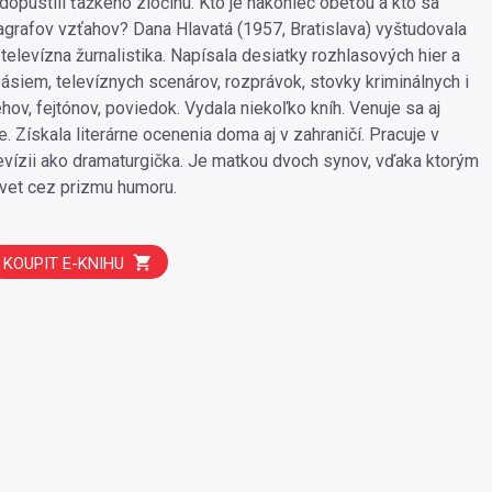
dopustili ťažkého zločinu. Kto je nakoniec obeťou a kto sa
grafov vzťahov? Dana Hlavatá (1957, Bratislava) vyštudovala
televízna žurnalistika. Napísala desiatky rozhlasových hier a
ásiem, televíznych scenárov, rozprávok, stovky kriminálnych i
hov, fejtónov, poviedok. Vydala niekoľko kníh. Venuje sa aj
e. Získala literárne ocenenia doma aj v zahraničí. Pracuje v
evízii ako dramaturgička. Je matkou dvoch synov, vďaka ktorým
vet cez prizmu humoru.
KOUPIT E-KNIHU