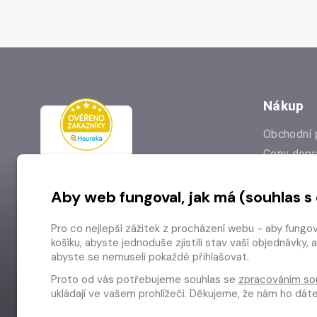
Nákup
Obchodní 
Ceny dopr
Reklamac
Aby web fungoval, jak má (souhlas s
Prodejna
Nejčastějš
Pro co nejlepší zážitek z procházení webu - aby fungo
Odstoupen
košíku, abyste jednoduše zjistili stav vaší objednávk
abyste se nemuseli pokaždé přihlašovat.
Proto od vás potřebujeme souhlas se
zpracováním so
ukládají ve vašem prohlížeči. Děkujeme, že nám ho dá
Copyright © 2026 Radioservis a.s.