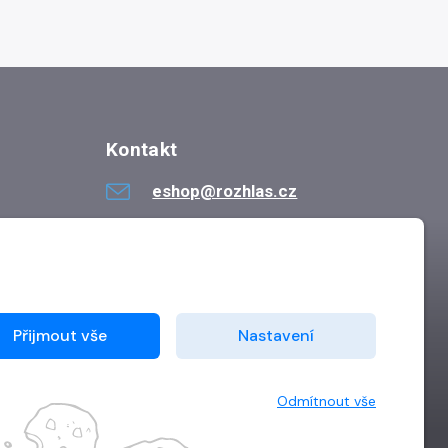
Kontakt
eshop@rozhlas.cz
724 819 319
Po - Pá 8:30 - 16:30
Přijmout vše
Nastavení
Odmítnout vše
Vytvořilo
Grand IT s.r.o.