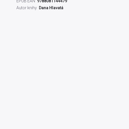
EPUB EAN
9788081144479
Autor knihy
Dana Hlavatá