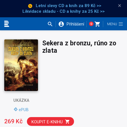
×
Letní slevy CD a knih
za 89 Kč >>
Likvidace skladu - CD a knihy za 25 Kč >>
Přihlášení
0
Kategorie
Sekera z bronzu, rúno zo
zlata
UKÁZKA
ePUB
269 Kč
KOUPIT E-KNIHU