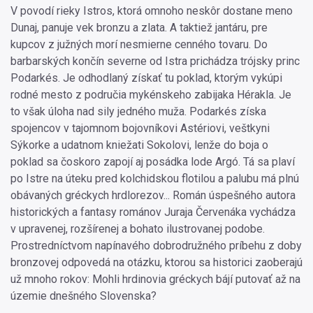
V povodí rieky Istros, ktorá omnoho neskôr dostane meno
Dunaj, panuje vek bronzu a zlata. A taktiež jantáru, pre
kupcov z južných morí nesmierne cenného tovaru. Do
barbarských končín severne od Istra prichádza trójsky princ
Podarkés. Je odhodlaný získať tu poklad, ktorým vykúpi
rodné mesto z područia mykénskeho zabijaka Hérakla. Je
to však úloha nad sily jedného muža. Podarkés získa
spojencov v tajomnom bojovníkovi Astériovi, veštkyni
Sýkorke a udatnom kniežati Sokolovi, lenže do boja o
poklad sa čoskoro zapojí aj posádka lode Argó. Tá sa plaví
po Istre na úteku pred kolchidskou flotilou a palubu má plnú
obávaných gréckych hrdlorezov... Román úspešného autora
historických a fantasy románov Juraja Červenáka vychádza
v upravenej, rozšírenej a bohato ilustrovanej podobe.
Prostredníctvom napínavého dobrodružného príbehu z doby
bronzovej odpovedá na otázku, ktorou sa historici zaoberajú
už mnoho rokov: Mohli hrdinovia gréckych bájí putovať až na
územie dnešného Slovenska?