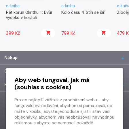
e-kniha
e-kniha
e-knih
Pět korun Okrithu 1: Dvůr
Kolo času 4: Stín se šíří
Zlodě
vysoko v horách
399 Kč
799 Kč
479 K
Nákup
O společnosti
Aby web fungoval, jak má
Kontakt
(souhlas s cookies)
Pro co nejlepší zážitek z procházení webu - aby
fungovalo vyhledávání, abychom si pamatovali, co
máte v košíku, abyste jednoduše zjistili stav vaší
objednávky, abychom vás neobtěžovali nevhodnou
reklamou a abyste se nemuseli pokaždé
přihlašovat.