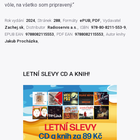
vôle, na všetko som pripravený.“
Rok vydání
2024
Stránek
288
Formáty
ePUB, PDF
Vydavatel
Zachej.sk
Distributor
Radioservis a.s.
ISBN
978-80-8211-553-9
EPUB EAN
9788082115553
PDF EAN
9788082115553
Autor knihy
Jakub Procházka
LETNÍ SLEVY CD A KNIH!