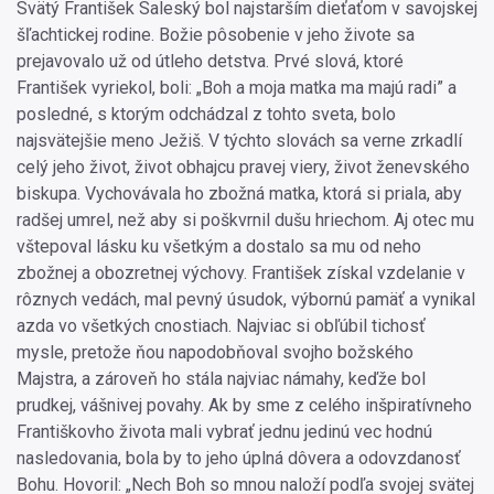
Svätý František Saleský bol najstarším dieťaťom v savojskej
šľachtickej rodine. Božie pôsobenie v jeho živote sa
prejavovalo už od útleho detstva. Prvé slová, ktoré
František vyriekol, boli: „Boh a moja matka ma majú radi” a
posledné, s ktorým odchádzal z tohto sveta, bolo
najsvätejšie meno Ježiš. V týchto slovách sa verne zrkadlí
celý jeho život, život obhajcu pravej viery, život ženevského
biskupa. Vychovávala ho zbožná matka, ktorá si priala, aby
radšej umrel, než aby si poškvrnil dušu hriechom. Aj otec mu
vštepoval lásku ku všetkým a dostalo sa mu od neho
zbožnej a obozretnej výchovy. František získal vzdelanie v
rôznych vedách, mal pevný úsudok, výbornú pamäť a vynikal
azda vo všetkých cnostiach. Najviac si obľúbil tichosť
mysle, pretože ňou napodobňoval svojho božského
Majstra, a zároveň ho stála najviac námahy, keďže bol
prudkej, vášnivej povahy. Ak by sme z celého inšpiratívneho
Františkovho života mali vybrať jednu jedinú vec hodnú
nasledovania, bola by to jeho úplná dôvera a odovzdanosť
Bohu. Hovoril: „Nech Boh so mnou naloží podľa svojej svätej