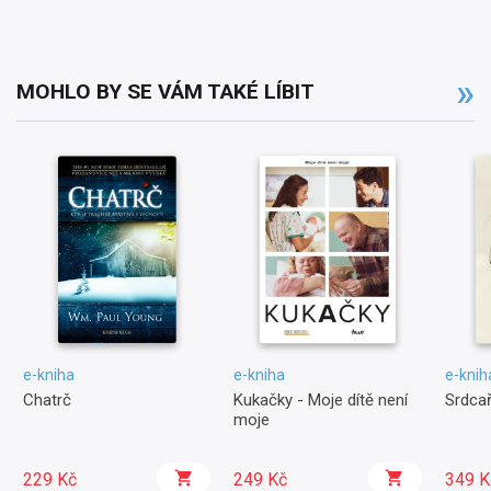
MOHLO BY SE VÁM TAKÉ LÍBIT
e-kniha
e-kniha
e-knih
Chatrč
Kukačky - Moje dítě není
Srdcař
moje
229 Kč
249 Kč
349 K