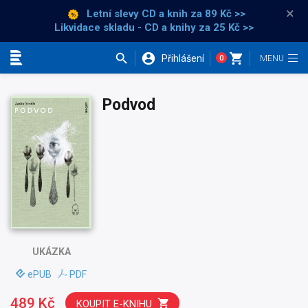
×
Letní slevy CD a knih
za 89 Kč >>
Likvidace skladu - CD a knihy za 25 Kč >>
Přihlášení
0
Kategorie
Podvod
UKÁZKA
ePUB
PDF
489 Kč
KOUPIT E-KNIHU