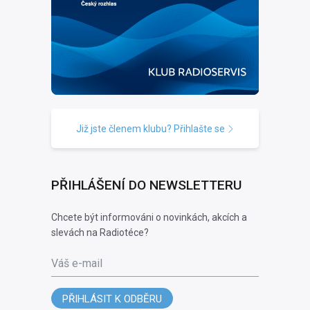
Již jste členem klubu? Přihlašte se
PŘIHLÁŠENÍ DO NEWSLETTERU
Chcete být informováni o novinkách, akcích a
slevách na Radiotéce?
Váš e-mail
PŘIHLÁSIT K ODBĚRU