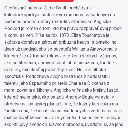
Oceňovaná autorka Zadie Smith prichádza s
kaleidoskopickým historickým románom zasadeným do
súdneho procesu, ktorý rozdelil viktoriánske Anglicko.
Podvod je román o tom, kto má právo rozprávať svoj príbeh
a komu sa verí. Píše sa rok 1873. Eliza Touchetová je
škótska domáca a zároveň príbuzná kedysi slávneho, no
dnes už upadajúceho spisovateľa Williama Ainswortha, s
ktorým žije už tridsať rokov. Je to žena širokých záujmov,
ako sú literatúra, spravodlivosť, abolicionizmus, triedne
rozdiely, minulosť aj posmrtný život. No je aj hlboko
skeptická. Podozrieva svojho bratranca z nedostatku
talentu, jeho úspešného priateľa Charlesa Dickensa z
moralizovania a šikany a Anglicko vníma ako krajinu fasád,
kde nič nie je také, ako sa zdá. Andrew Bogle vyrastal v
otroctve na jamajskej plantáži. Vie, že každý kus cukru má
ľudskú cenu, že bohatí klamú chudobných a že ľudia sa dajú
manipulovať ľahšie, než si myslia. Keď sa ocitne v Londýne
ako kľúčový svedok v slávnom procese, uvedomí si, že jeho