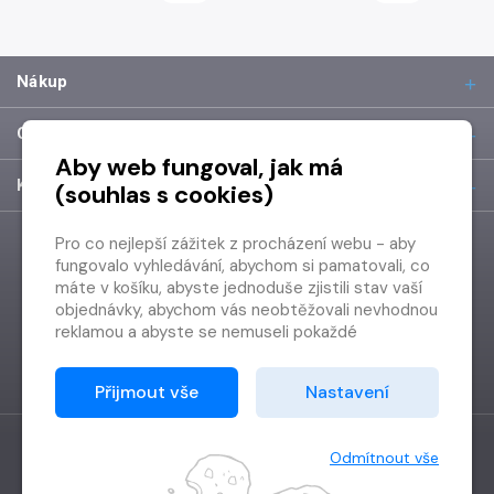
Nákup
O společnosti
Aby web fungoval, jak má
Kontakt
(souhlas s cookies)
Pro co nejlepší zážitek z procházení webu - aby
fungovalo vyhledávání, abychom si pamatovali, co
máte v košíku, abyste jednoduše zjistili stav vaší
objednávky, abychom vás neobtěžovali nevhodnou
reklamou a abyste se nemuseli pokaždé
přihlašovat.
Proto od vás potřebujeme souhlas se
Přijmout vše
Nastavení
zpracováním souborů cookies
, tj. malých souborů,
které se dočasně ukládají ve vašem prohlížeči.
Děkujeme, že nám ho dáte a pomůžete nám tak
Odmítnout vše
web zlepšovat.
Vytvořilo
Grand IT s.r.o.