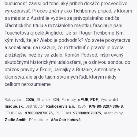
budúcnosť závisí od toho, aký príbeh dokáže presvedčivo
vyrozprávať. Proces známy ako Tichbornov prípad, v ktorom
sa mäsiar z Austrálie vydáva za právoplatného dediča
šľachtického titulu a rozsiahleho majetku, fascinuje pani
Touchetovú aj celé Anglicko. Je sir Roger Tichborne tým,
kým tvrdí, že je? Alebo je podvodník? Vo svete pokrytectva
a sebaklamu sa ukazuje, že rozhodnúť o pravde je oveľa
zložitejšie, než by sa zdalo. Román Podvod, inšpirovaný
skutočnými historickými udalosťami, je oslnivou sondou do
otázok pravdy a fikcie, Jamajky a Británie, autenticity a
klamstva, ale aj do tajomstva iných ľudí, ktorým nikdy
celkom nerozumieme.
Rok vydání
2026
Stránek
424
Formáty
ePUB, PDF
Vydavatel
Inaque.sk
Distributor
Radioservis a.s.
ISBN
978-80-8207-306-8
EPUB EAN
9788082073075
PDF EAN
9788082073075
Autor knihy
Zadie Smith
Překladatel
Aňa Ostrihoňová