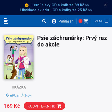
×
Letní slevy CD a knih
za 89 Kč >>
Likvidace skladu - CD a knihy za 25 Kč >>
Přihlášení
0
Kategorie
Psie záchranárky: Prvý raz
do akcie
UKÁZKA
ePUB
PDF
169 Kč
KOUPIT E-KNIHU