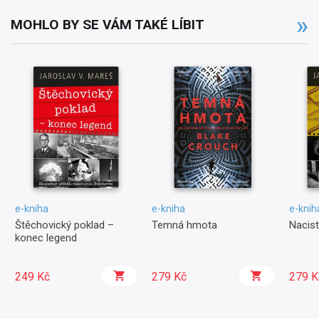
MOHLO BY SE VÁM TAKÉ LÍBIT
e-kniha
e-kniha
e-knih
Štěchovický poklad –
Temná hmota
Nacist
konec legend
249 Kč
279 Kč
279 K