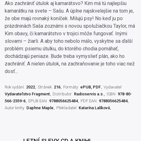
Ako zachrániť útulok aj kamarátsvo? Kim má tú najlepšiu
kamarátku na svete – Sašu. A úplne najskvelejšie na tom je,
že obe majú rovnaký koníček. Milujú psy! No keď ju po
prázdninách Saša zoznámi s novou spolužiačkou Taylor, má
Kim obavy, či kamarátstvo v trojici môže fungovať. Inými
slovami – žiarli. A aby toho nebolo málo, vyskytne sa ďalší
problém: psiemu útulku, do ktorého chodia pomáhať,
dochádzajú peniaze. Bude treba vymyslieť plán, ako ho
zachrániť. A nielen útulok, na zachraňovanie je toho viac než
dosť...
Rok vydání
2022
Stránek
216
Formáty
ePUB, PDF
Vydavatel
Vydavateľstvo Fragment
Distributor
Radioservis a.s.
ISBN
978-80-
566-2359-6
EPUB EAN
9788056625484
PDF EAN
9788056625484
Autor knihy
Daphne Maple
Překladatel
Katarína Lalíková
LETNÍ SLEVY CD A KNIH!