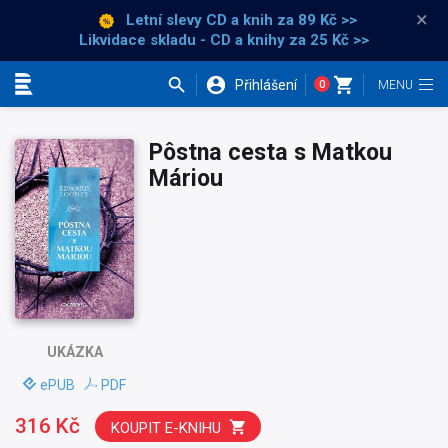
×
Letní slevy CD a knih
za 89 Kč >>
Likvidace skladu - CD a knihy za 25 Kč >>
Přihlášení
0
Kategorie
Pôstna cesta s Matkou
Máriou
UKÁZKA
ePUB
PDF
316 Kč
KOUPIT E-KNIHU