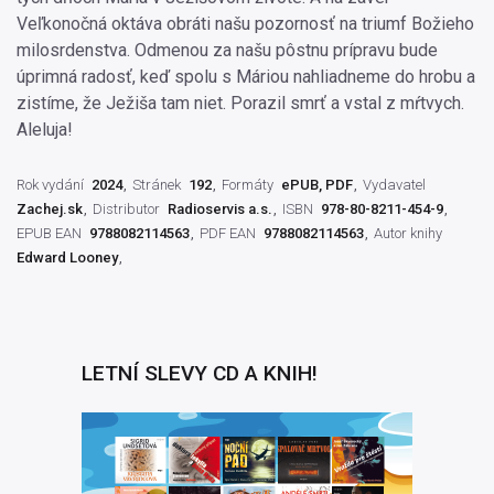
Veľkonočná oktáva obráti našu pozornosť na triumf Božieho
milosrdenstva. Odmenou za našu pôstnu prípravu bude
úprimná radosť, keď spolu s Máriou nahliadneme do hrobu a
zistíme, že Ježiša tam niet. Porazil smrť a vstal z mŕtvych.
Aleluja!
Rok vydání
2024
Stránek
192
Formáty
ePUB, PDF
Vydavatel
Zachej.sk
Distributor
Radioservis a.s.
ISBN
978-80-8211-454-9
EPUB EAN
9788082114563
PDF EAN
9788082114563
Autor knihy
Edward Looney
LETNÍ SLEVY CD A KNIH!