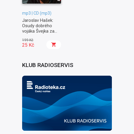
mp3 | CD (mp3)
Jaroslav Hašek:
Osudy dobrého
vojáka Švejka za
světové války II. -
199 Kč
Na frontě
25 Kč
KLUB RADIOSERVIS