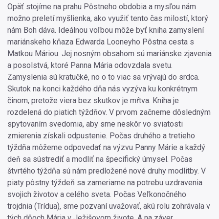
Opäť stojíme na prahu Pôstneho obdobia a mysľou nám
možno preletí myšlienka, ako využiť tento čas milostí, ktorý
nám Boh dáva. Ideálnou voľbou môže byť kniha zamyslení
mariánskeho kňaza Edwarda Looneyho Pôstna cesta s
Matkou Máriou. Jej nosným obsahom sú mariánske zjavenia
a posolstvá, ktoré Panna Mária odovzdala svetu.
Zamyslenia sú kratučké, no o to viac sa vrývajú do srdca.
Skutok na konci každého dňa nás vyzýva ku konkrétnym
činom, pretože viera bez skutkov je mŕtva. Kniha je
rozdelená do piatich týždňov. V prvom začneme dôsledným
spytovaním svedomia, aby sme neskôr vo sviatosti
zmierenia získali odpustenie. Počas druhého a tretieho
týždňa môžeme odpovedať na výzvu Panny Márie a každý
deň sa sústrediť a modliť na špecifický úmysel. Počas
štvrtého týždňa sú nám predložené nové druhy modlitby. V
piaty pôstny týždeň sa zameriame na potrebu uzdravenia
svojich životov a celého sveta. Počas Veľkonočného
trojdnia (Trídua), sme pozvaní uvažovať, akú rolu zohrávala v
tých dňoch Mária v Ježišovom živote. A na záver