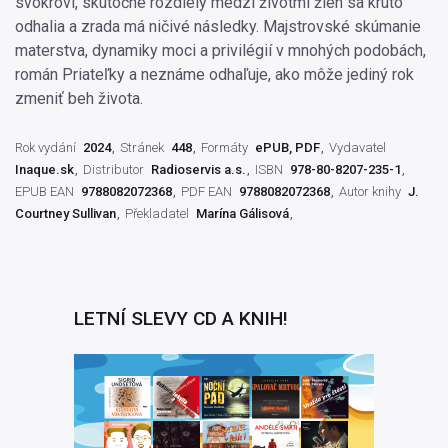
svokrovi, skutočné rozdiely medzi životmi žien sa kruto
odhalia a zrada má ničivé následky. Majstrovské skúmanie
materstva, dynamiky moci a privilégií v mnohých podobách,
román Priateľky a neznáme odhaľuje, ako môže jediný rok
zmeniť beh života.
Rok vydání
2024
Stránek
448
Formáty
ePUB, PDF
Vydavatel
Inaque.sk
Distributor
Radioservis a.s.
ISBN
978-80-8207-235-1
EPUB EAN
9788082072368
PDF EAN
9788082072368
Autor knihy
J.
Courtney Sullivan
Překladatel
Marína Gálisová
LETNÍ SLEVY CD A KNIH!