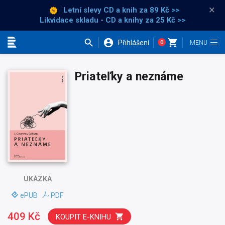
×
Letní slevy CD a knih
za 89 Kč >>
Likvidace skladu - CD a knihy za 25 Kč >>
Přihlášení
0
Kategorie
Priateľky a neznáme
UKÁZKA
ePUB
PDF
409 Kč
KOUPIT E-KNIHU