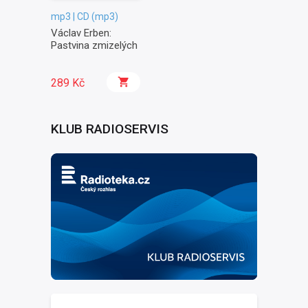
mp3 | CD (mp3)
Václav Erben:
Pastvina zmizelých
289 Kč
KLUB RADIOSERVIS