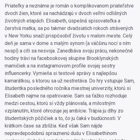
Priateľky a neznáme je román o komplikovanom priateľstve
dvoch žien, ktoré sa nachádzajú v dvoch veľmi odlišných
životných etapách. Elisabeth, úspešná spisovateľka a
čerstvá matka, sa po takmer dvadsiatich rokoch strávených
v New Yorku snaží prispôsobiť životu v malom meste. Celý
deň je sama v dome s malým synom (a väčšinu nocí s ním
nespí) a cíti sa nesvoja. Zanedbáva svoju prácu, nekonečné
hodiny trávi na facebookovej skupine Brooklynských
mamičiek a na instagramovom profile svojej sestry
influencerky. Vymieňa si textové správy s najlepšou
kamarátkou, s ktorou sa už nestretáva. Do hry vstupuje Sam,
študentka posledného ročníka miestnej univerzity, ktorú si
Elisabeth najme na opatrovanie. Sam sa ťažko rozhoduje
medzi cestou, ktorú si vždy plánovala, a milostným
vzplanutím, ktoré ohrozuje jej ambície. Trápia ju dlhy zo
študentských pôžičiek a to, čo ju čaká v budúcnosti. V
krátkom čase sa zblížia. Keď však Sam nájde
nepravdepodobnú spriaznenú dušu v Elisabethinom