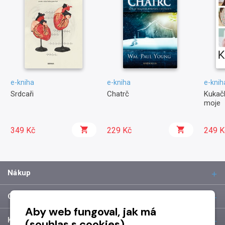
e-kniha
e-kniha
e-knih
Srdcaři
Chatrč
Kukačk
moje
349 Kč
229 Kč
249 K
Nákup
O společnosti
Aby web fungoval, jak má
Kontakt
(souhlas s cookies)