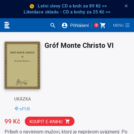
×
Letní slevy CD a knih
za 89 Kč >>
Likvidace skladu - CD a knihy za 25 Kč >>
Přihlášení
0
Kategorie
Gróf Monte Christo VI
UKÁZKA
ePUB
99 Kč
KOUPIT E-KNIHU
Príbeh o nevinnom mužovi, ktorý je neprávom uväznený. Po