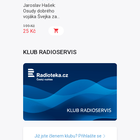
Jaroslav Hašek:
Osudy dobrého
vojáka Švejka za
světové války II. -
199 Kč
Na frontě
25 Kč
KLUB RADIOSERVIS
Již jste členem klubu? Přihlašte se