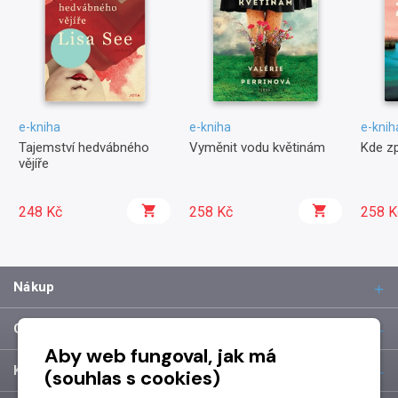
e-kniha
e-kniha
e-knih
Tajemství hedvábného
Vyměnit vodu květinám
Kde zp
vějíře
248 Kč
258 Kč
258 K
Nákup
O společnosti
Aby web fungoval, jak má
Kontakt
(souhlas s cookies)