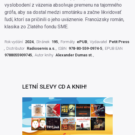
vyslobodení z väzenia absolvuje premenu na tajomného
grófa, aby sa dostal medzi smotánku a začne likvidovať
ľudí, ktorí sa pričinili o jeho uväznenie. Francúzsky román,
klasika zo Zlatého fondu SME.
Rok vydání
2024
Stránek
195
Formáty
ePUB
Vydavatel
Petit Press
Distributor
Radioservis a.s.
ISBN
978-80-559-0974-5
EPUB EAN
9788055909745
Autor knihy
Alexander Dumas st.
LETNÍ SLEVY CD A KNIH!