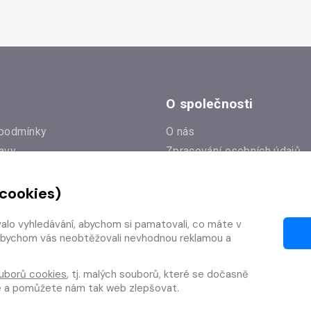
O společnosti
podmínky
O nás
avy
Zpracování osobních údajů
e
Zásady práce s cookies
 cookies)
Klub Radioservis
í dotazy
Kontakty
valo vyhledávání, abychom si pamatovali, co máte v
í od smlouvy
y, abychom vás neobtěžovali nevhodnou reklamou a
uborů cookies
, tj. malých souborů, které se dočasně
te a pomůžete nám tak web zlepšovat.