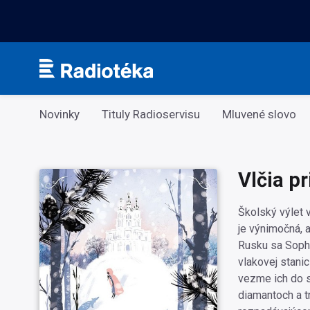
Kategorie
Novinky
Tituly Radioservisu
Mluvené slovo
Vlčia p
Školský výlet 
je výnimočná, 
Rusku sa Sophi
vlakovej stanic
vezme ich do s
diamantoch a tr