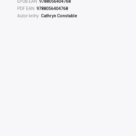
EPUB EAN
9788056404768
PDF EAN
9788056404768
Autor knihy
Cathryn Constable