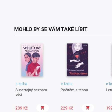
MOHLO BY SE VÁM TAKÉ LÍBIT
e-kniha
e-kniha
e-k
Supertajný seznam
Počítám s tebou
Let
věcí
209 Kč
229 Kč
19