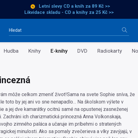
Letní slevy CD a knih
za 89 Kč >>
Likvidace skladu - CD a knihy za 25 Kč >>
Vyhledávání
Hudba
Knihy
E-knihy
DVD
Radiokarty
No
rincezná
vám môže celkom zmeniť život!Sama na svete Sophie sníva, že
ale toto by jej ani vo sne nenapadlo… Na školskom výlete v
e a jej dve kamarátky ocitnú samé na opustenej zasneženej
i. Zachráni ich charizmatická princezná Anna Volkonskaja,
vojho zimného paláca a učaruje im príbehmi o stratených
agickej minulosti. Ako sa pomaly zvečerieva a vlky zavýjajú, v