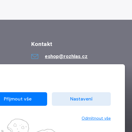
Kontakt
eshop@rozhlas.cz
724 819 319
Po - Pá 8:30 - 16:30
Přijmout vše
Nastavení
Odmítnout vše
Vytvořilo
Grand IT s.r.o.