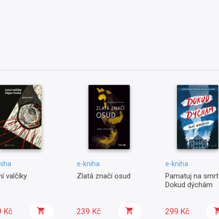
niha
e-kniha
e-kniha
ní valčíky
Zlatá značí osud
Pamatuj na smrt 
Dokud dýchám
9 Kč
239 Kč
299 Kč