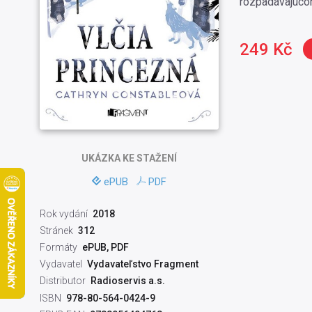
rozpadávajúcom
249 Kč
UKÁZKA
KE STAŽENÍ
ePUB
PDF
Rok vydání
2018
Stránek
312
Formáty
ePUB, PDF
Vydavatel
Vydavateľstvo Fragment
Distributor
Radioservis a.s.
ISBN
978-80-564-0424-9