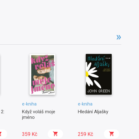
e-kniha
e-kniha
e-
2:
Když voláš moje
Hledání Aljašky
Hv
jméno
359 Kč
259 Kč
2