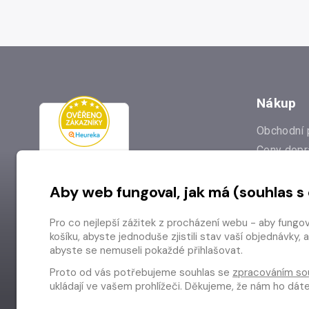
Nákup
Obchodní 
Ceny dopr
Reklamac
Aby web fungoval, jak má (souhlas s
Prodejna
Nejčastějš
Pro co nejlepší zážitek z procházení webu - aby fungo
Odstoupen
košíku, abyste jednoduše zjistili stav vaší objednávk
abyste se nemuseli pokaždé přihlašovat.
Proto od vás potřebujeme souhlas se
zpracováním so
ukládají ve vašem prohlížeči. Děkujeme, že nám ho dá
Copyright © 2026 Radioservis a.s.