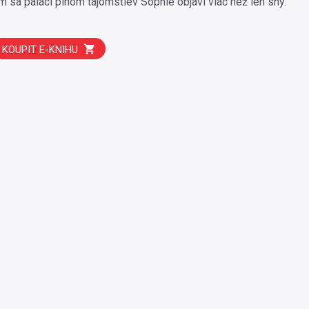
 sa paláci plnom tajomstiev Sophie objaví viac než len sny.
KOUPIT E-KNIHU