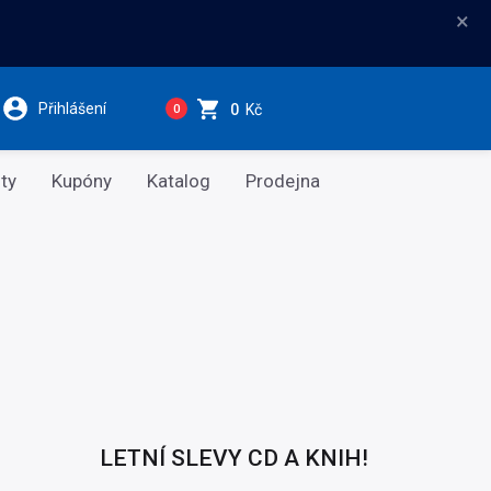
×
Přihlášení
0
Kč
0
ty
Kupóny
Katalog
Prodejna
LETNÍ SLEVY CD A KNIH!