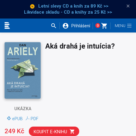
×
Letní slevy CD a knih
za 89 Kč >>
Likvidace skladu - CD a knihy za 25 Kč >>
Přihlášení
0
Kategorie
Aká drahá je intuícia?
UKÁZKA
ePUB
PDF
249 Kč
KOUPIT E-KNIHU