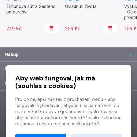
Tribunová sútra Šestého
Ovládnutí života
Výstup
patriarchy
- Od o
prosti
239 Kč
259 Kč
159 K
Nákup
O společnosti
Aby web fungoval, jak má
Kontakt
(souhlas s cookies)
Pro co nejlepší zážitek z procházení webu - aby
fungovalo vyhledávání, abychom si pamatovali, co
máte v košíku, abyste jednoduše zjistili stav vaší
objednávky, abychom vás neobtěžovali nevhodnou
reklamou a abyste se nemuseli pokaždé
přihlašovat.