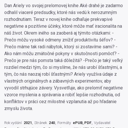
Dan Ariely vo svojej prelomovej knihe Aké drahé je zadarmo
odhalil viaceré predsudky, ktoré nás vedú k nerozumným
rozhodnutiam. Teraz v novej knihe odhaľuje prekvapivé
negatívne a pozitívne účinky, ktoré môže mať iracionalita na
náš život. Okrem iného sa zaoberá aj týmito otázkami: -
Prečo môžu vysoké odmeny znížiť produktivitu šéfov? -
Prečo máme tak radi nábytok, ktorý si zostavíme sami? -
Ako nám môžu zmätočné pokyny v skutočnosti pomôcť? -
Prečo je pre nás pomsta taká dôležitá? -Prečo je taký veľký
rozdiel medzi tým, čo si myslíme, že nás urobí šťastnými, a
tým, čo nás naozaj robí šťastnými? Ariely využíva údaje z
vlastných originálnych a zábavných experimentov, aby
vyvodil strhujúce závery. Vysvetľuje, ako prelomiť negatívne
vzorce myslenia a správania a robiť lepšie rozhodnutia, od
konfliktov v práci cez milostné vzplanutia až po hľadanie
zmyslu života.
Rok vydání
2021
Stránek
240
Formáty
ePUB, PDF
Vydavatel