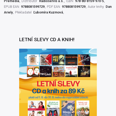
Premedia
Distributor
Radioservis a.s.
ISBN
978-80-8159-970-5
EPUB EAN
9788081599729
PDF EAN
9788081599729
Autor knihy
Dan
Ariely
Překladatel
Ľubomíra Kuzmová
LETNÍ SLEVY CD A KNIH!