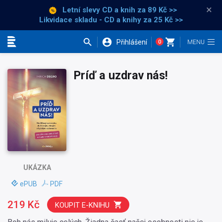
×
Letní slevy CD a knih
za 89 Kč >>
Likvidace skladu - CD a knihy za 25 Kč >>
Přihlášení
0
Kategorie
Príď a uzdrav nás!
UKÁZKA
ePUB
PDF
219 Kč
KOUPIT E-KNIHU