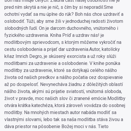
Boh nás miluje celých. Žiadna časť našej osobnosti nie je
pred ním skrytá a nie je nič, s čím by si neporadil.Sme
ochotní vydať sa mu úplne do rúk? Boh nás chce uzdraviť a
oslobodiť. Túži, aby sme žili v jednoduchej radosti životom
slobodných ľudí. On je darcom duchovného, vnútorného i
fyzického uzdravenia. Kniha Príď a uzdrav nás! je
modlitbovým sprievodcom, s ktorým môžeme vykročiť na
cestu oslobodenia a prijať dar uzdravenia.Autor, katolícky
kňaz Imrich Degro, je skúsený exorcista a už roky slúži
modlitbami za uzdravenie a oslobodenie. V knihe ponúka
modlitby za uzdravenie, ktoré sa dotýkajú celého nášho
života od našich predkov a nášho počatia cez dospievanie
až po dospelosť. Nevynecháva žiadnu z dôležitých oblastí
nášho života, akými sú prijatie sviatostí, vnútorná sloboda,
život v pravde, moc našich slov či zranené emócie.Modlitby
otvára krátka katechéza, ktorá zároveň vovádza do osobnej
modlitby. Na mnohých miestach autor nabáda modliť sa
vlastnými slovami, lebo tak sa naša modlitba stáva živou a
dáva priestor na pôsobenie Božej moci v nás. Tieto