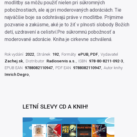
modlitby sa môžu použiť nielen pri súkromných
pobožnostiach, ale aj pri moderovaných adoráciách. Tie
najväčšie boje sa odohrávajú práve v modlitbe. Prijmime
pozvanie a zakúsme, aké je to žiť v plnosti slobody Božích
detí, uzdravení a celiství.Pre súkromnú pobožnosť a
moderované adorácie. Kniha je cirkevne schválená.
Rok vydání
2022
Stránek
192
Formáty
ePUB, PDF
Vydavatel
Zachej.sk
Distributor
Radioservis a.s.
ISBN
978-80-8211-092-3
EPUB EAN
9788082110947
PDF EAN
9788082110947
Autor knihy
Imrich Degro
LETNÍ SLEVY CD A KNIH!