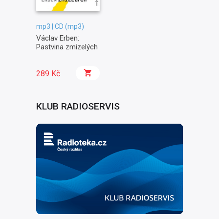
mp3 | CD (mp3)
Václav Erben:
Pastvina zmizelých
289 Kč
KLUB RADIOSERVIS