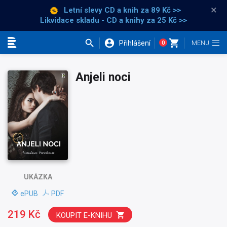
×
Letní slevy CD a knih
za 89 Kč >>
Likvidace skladu - CD a knihy za 25 Kč >>
Přihlášení
0
Kategorie
Anjeli noci
UKÁZKA
ePUB
PDF
219 Kč
KOUPIT E-KNIHU