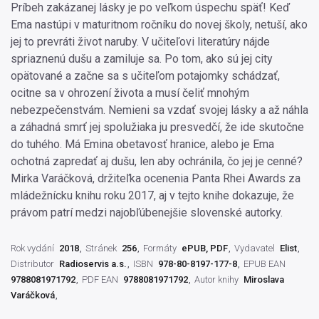
Príbeh zakázanej lásky je po veľkom úspechu späť! Keď
Ema nastúpi v maturitnom ročníku do novej školy, netuší, ako
jej to prevráti život naruby. V učiteľovi literatúry nájde
spriaznenú dušu a zamiluje sa. Po tom, ako sú jej city
opätované a začne sa s učiteľom potajomky schádzať,
ocitne sa v ohrození života a musí čeliť mnohým
nebezpečenstvám. Nemieni sa vzdať svojej lásky a až náhla
a záhadná smrť jej spolužiaka ju presvedčí, že ide skutočne
do tuhého. Má Emina obetavosť hranice, alebo je Ema
ochotná zapredať aj dušu, len aby ochránila, čo jej je cenné?
Mirka Varáčková, držiteľka ocenenia Panta Rhei Awards za
mládežnícku knihu roku 2017, aj v tejto knihe dokazuje, že
právom patrí medzi najobľúbenejšie slovenské autorky.
Rok vydání
2018
Stránek
256
Formáty
ePUB, PDF
Vydavatel
Elist
Distributor
Radioservis a.s.
ISBN
978-80-8197-177-8
EPUB EAN
9788081971792
PDF EAN
9788081971792
Autor knihy
Miroslava
Varáčková