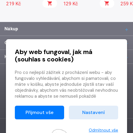
219 Kč
129 Kč
259 K
Nákup
O společnosti
Aby web fungoval, jak má
Kontakt
(souhlas s cookies)
Pro co nejlepší zážitek z procházení webu - aby
fungovalo vyhledávání, abychom si pamatovali, co
máte v košíku, abyste jednoduše zjistili stav vaší
objednávky, abychom vás neobtěžovali nevhodnou
reklamou a abyste se nemuseli pokaždé
přihlašovat.
Proto od vás potřebujeme souhlas se
Přijmout vše
Nastavení
zpracováním souborů cookies
, tj. malých souborů,
které se dočasně ukládají ve vašem prohlížeči.
Děkujeme, že nám ho dáte a pomůžete nám tak
Odmítnout vše