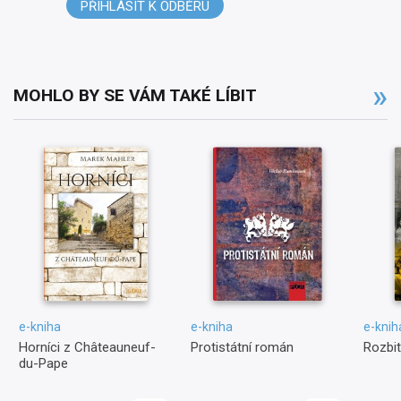
PŘIHLÁSIT K ODBĚRU
MOHLO BY SE VÁM TAKÉ LÍBIT
e-kniha
e-kniha
e-knih
Horníci z Châteauneuf-
Protistátní román
Rozbit
du-Pape