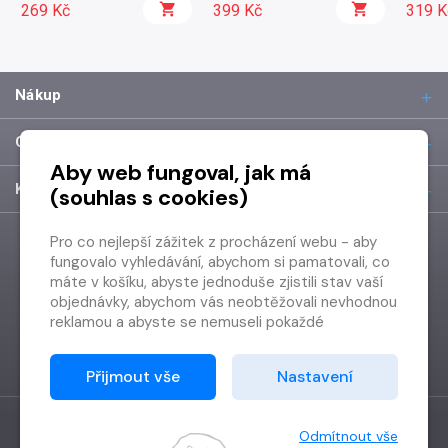
269 Kč
399 Kč
319 K
Nákup
O společnosti
Aby web fungoval, jak má
Kontakt
(souhlas s cookies)
Pro co nejlepší zážitek z procházení webu - aby
fungovalo vyhledávání, abychom si pamatovali, co
máte v košíku, abyste jednoduše zjistili stav vaší
objednávky, abychom vás neobtěžovali nevhodnou
reklamou a abyste se nemuseli pokaždé
přihlašovat.
Proto od vás potřebujeme souhlas se
Přijmout vše
Nastavení
zpracováním souborů cookies
, tj. malých souborů,
které se dočasně ukládají ve vašem prohlížeči.
Děkujeme, že nám ho dáte a pomůžete nám tak
Odmítnout vše