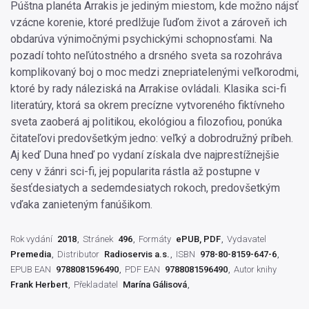
Púštna planéta Arrakis je jediným miestom, kde možno nájsť
vzácne korenie, ktoré predlžuje ľuďom život a zároveň ich
obdarúva výnimočnými psychickými schopnosťami. Na
pozadí tohto neľútostného a drsného sveta sa rozohráva
komplikovaný boj o moc medzi znepriatelenými veľkorodmi,
ktoré by rady náleziská na Arrakise ovládali. Klasika sci-fi
literatúry, ktorá sa okrem precízne vytvoreného fiktívneho
sveta zaoberá aj politikou, ekológiou a filozofiou, ponúka
čitateľovi predovšetkým jedno: veľký a dobrodružný príbeh.
Aj keď Duna hneď po vydaní získala dve najprestížnejšie
ceny v žánri sci-fi, jej popularita rástla až postupne v
šesťdesiatych a sedemdesiatych rokoch, predovšetkým
vďaka zanieteným fanúšikom.
Rok vydání
2018
Stránek
496
Formáty
ePUB, PDF
Vydavatel
Premedia
Distributor
Radioservis a.s.
ISBN
978-80-8159-647-6
EPUB EAN
9788081596490
PDF EAN
9788081596490
Autor knihy
Frank Herbert
Překladatel
Marína Gálisová