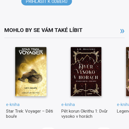
PŘIHLÁSIT K ODBĚRU
MOHLO BY SE VÁM TAKÉ LÍBIT
e-kniha
e-kniha
e-knih
Star Trek: Voyager – Děti
Pět korun Okrithu 1: Dvůr
Legend
bouře
vysoko v horách