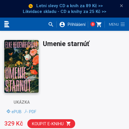
×
Letní slevy CD a knih
za 89 Kč >>
Likvidace skladu - CD a knihy za 25 Kč >>
Přihlášení
0
Kategorie
Umenie starnúť
UKÁZKA
ePUB
PDF
329 Kč
KOUPIT E-KNIHU