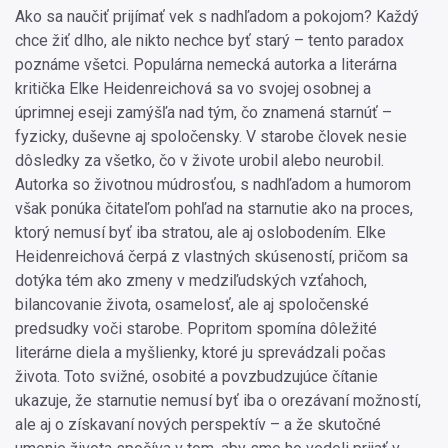
Ako sa naučiť prijímať vek s nadhľadom a pokojom? Každý
chce žiť dlho, ale nikto nechce byť starý – tento paradox
poznáme všetci. Populárna nemecká autorka a literárna
kritička Elke Heidenreichová sa vo svojej osobnej a
úprimnej eseji zamýšľa nad tým, čo znamená starnúť –
fyzicky, duševne aj spoločensky. V starobe človek nesie
dôsledky za všetko, čo v živote urobil alebo neurobil.
Autorka so životnou múdrosťou, s nadhľadom a humorom
však ponúka čitateľom pohľad na starnutie ako na proces,
ktorý nemusí byť iba stratou, ale aj oslobodením. Elke
Heidenreichová čerpá z vlastných skúseností, pričom sa
dotýka tém ako zmeny v medziľudských vzťahoch,
bilancovanie života, osamelosť, ale aj spoločenské
predsudky voči starobe. Popritom spomína dôležité
literárne diela a myšlienky, ktoré ju sprevádzali počas
života. Toto svižné, osobité a povzbudzujúce čítanie
ukazuje, že starnutie nemusí byť iba o orezávaní možností,
ale aj o získavaní nových perspektív – a že skutočné