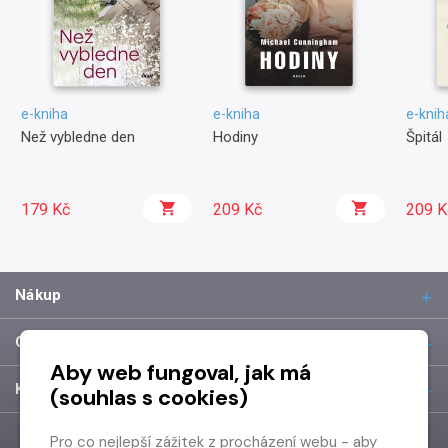
e-kniha
e-kniha
e-knih
Než vybledne den
Hodiny
Špitál
179 Kč
209 Kč
209 K
Nákup
O společnosti
Aby web fungoval, jak má
Kontakt
(souhlas s cookies)
Pro co nejlepší zážitek z procházení webu - aby