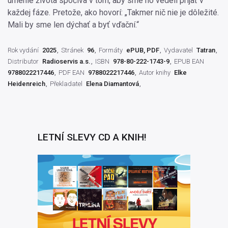
umenie života spočíva v tom, aby sme ho vedeli prijať v
každej fáze. Pretože, ako hovorí: „Takmer nič nie je dôležité.
Mali by sme len dýchať a byť vďační.“
Rok vydání
2025
Stránek
96
Formáty
ePUB, PDF
Vydavatel
Tatran
Distributor
Radioservis a.s.
ISBN
978-80-222-1743-9
EPUB EAN
9788022217446
PDF EAN
9788022217446
Autor knihy
Elke
Heidenreich
Překladatel
Elena Diamantová
LETNÍ SLEVY CD A KNIH!