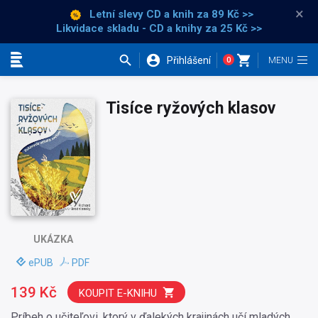
×
Letní slevy CD a knih
za 89 Kč >>
Likvidace skladu - CD a knihy za 25 Kč >>
Přihlášení
0
Kategorie
Tisíce ryžových klasov
UKÁZKA
ePUB
PDF
139 Kč
KOUPIT E-KNIHU
Príbeh o učiteľovi, ktorý v ďalekých krajinách učí mladých