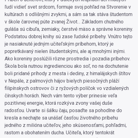
ľudí vidieť svet srdcom, formuje svoj pohľad na Stvorenie v
kultúrach s odlišnými zvykmi, a sám sa tak stáva študentom
v škole čarovnej púte zvanej Život… Základom chutného
guláša sú cibuľa, zemiaky, čerstvé mäso a správne koreniny.
Podstatou dobrej knihy sú zase ľudské príbehy. Vnútro tejto
je nasiaknuté jedným učiteľským príbehom, ktorý je
popretkávaný nielen študentskými, ale aj mnohými inými.
Ako koreniny poslúžili rôzne prostredia i pozadia príbehov.
Škola bola nutnou ingredienciou ako soľ, no na dochutenie
boli pridané príhody z mesta i dediny, z himalájskych štítov
v Nepále, z palmových hájov bielych piesočných pláží
filipínskych ostrovov či z ryžových políčok vo vzdialených
čínskych horách. Nech vám tento výber prinesie veľa
pozitívnej energie, ktorá rozkýva zvony vašej duše
radosťou. Uvarte si šálku čaju, posaďte sa pohodlne do
kresla a nechajte sa unášať časťou životného príbehu
jedného z milióna učiteľov, jeho skúsenosťami, pohľadmi,
rastom a obohatením ducha. Učiteľa, ktorý tentokrát