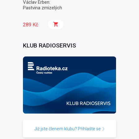
Václav Erben:
Pastvina zmizelých
289 Kč
KLUB RADIOSERVIS
Již jste členem klubu? Přihlašte se