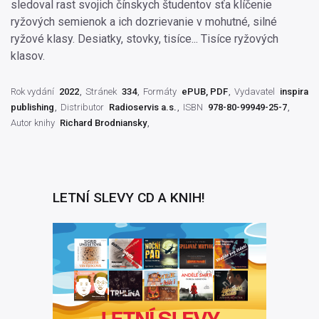
sledoval rast svojich čínskych študentov sťa klíčenie
ryžových semienok a ich dozrievanie v mohutné, silné
ryžové klasy. Desiatky, stovky, tisíce... Tisíce ryžových
klasov.
Rok vydání
2022
Stránek
334
Formáty
ePUB, PDF
Vydavatel
inspira
publishing
Distributor
Radioservis a.s.
ISBN
978-80-99949-25-7
Autor knihy
Richard Brodniansky
LETNÍ SLEVY CD A KNIH!