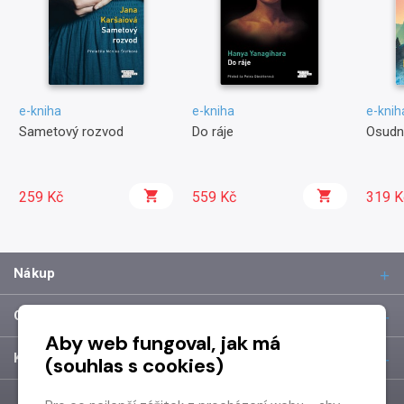
e-kniha
e-kniha
e-knih
Sametový rozvod
Do ráje
Osudn
259 Kč
559 Kč
319 K
Nákup
O společnosti
Aby web fungoval, jak má
Kontakt
(souhlas s cookies)