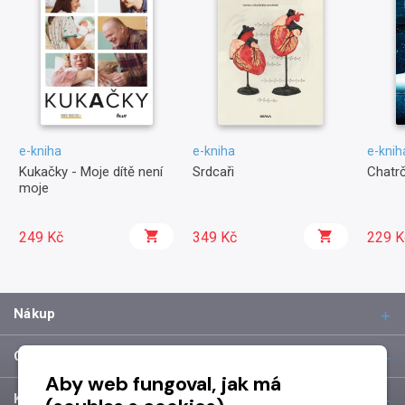
e-kniha
e-kniha
e-knih
Kukačky - Moje dítě není
Srdcaři
Chatr
moje
249 Kč
349 Kč
229 K
Nákup
O společnosti
Aby web fungoval, jak má
Kontakt