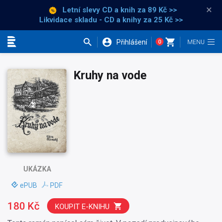
×
Letní slevy CD a knih
za 89 Kč >>
Likvidace skladu - CD a knihy za 25 Kč >>
Přihlášení
0
Kategorie
Kruhy na vode
UKÁZKA
ePUB
PDF
180 Kč
KOUPIT E-KNIHU