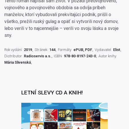
Tento román napísal sám život. V pozadí predvojnového,
vojnového a povojnového obdobia sa odvíja príbeh
manželov, ktorí vybudovali prekvitajúci podnik, prišli o
všetko, prežili ruský gulag a opäť si vytvorili nový domov,
lebo verili v to najcennejšie – verili vo svoju lásku a svoje
sny.
Rok vydání
2019
Stránek
144
Formáty
ePUB, PDF
Vydavatel
Elist
Distributor
Radioservis a.s.
ISBN
978-80-8197-243-0
Autor knihy
Mária Slivenská
LETNÍ SLEVY CD A KNIH!