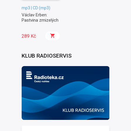
mp3 | CD (mp3)
Václav Erben:
Pastvina zmizelých
289 Kč
KLUB RADIOSERVIS