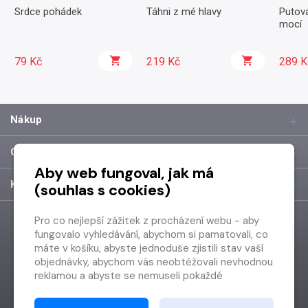
Srdce pohádek
Táhni z mé hlavy
Putov
mocí
79 Kč
219 Kč
289 K
Nákup
O společnosti
Aby web fungoval, jak má
Kontakt
(souhlas s cookies)
Pro co nejlepší zážitek z procházení webu - aby
fungovalo vyhledávání, abychom si pamatovali, co
máte v košíku, abyste jednoduše zjistili stav vaší
objednávky, abychom vás neobtěžovali nevhodnou
reklamou a abyste se nemuseli pokaždé
přihlašovat.