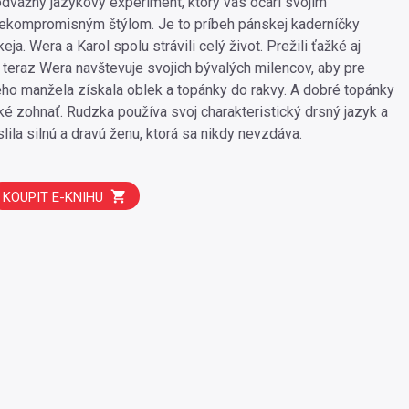
odvážny jazykový experiment, ktorý vás očarí svojím
ekompromisným štýlom. Je to príbeh pánskej kaderníčky
eja. Wera a Karol spolu strávili celý život. Prežili ťažké aj
A teraz Wera navštevuje svojich bývalých milencov, aby pre
ho manžela získala oblek a topánky do rakvy. A dobré topánky
žké zohnať. Rudzka používa svoj charakteristický drsný jazyk a
slila silnú a dravú ženu, ktorá sa nikdy nevzdáva.
KOUPIT E-KNIHU