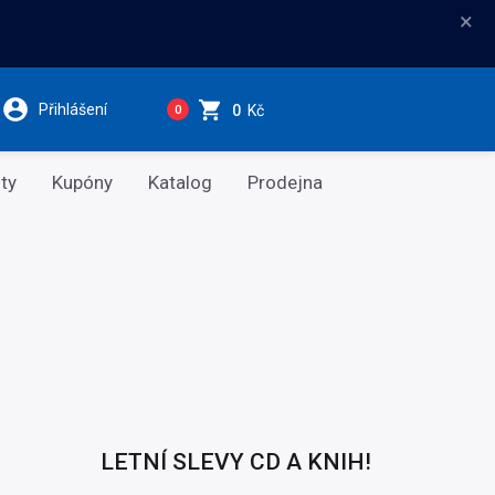
×
Přihlášení
0
Kč
0
ty
Kupóny
Katalog
Prodejna
LETNÍ SLEVY CD A KNIH!