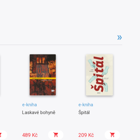
e-kniha
e-kniha
e-
Laskavé bohyně
Špitál
Pé
ko
489 Kč
209 Kč
1