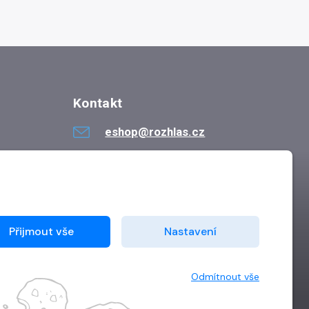
Kontakt
eshop@rozhlas.cz
724 819 319
Po - Pá 8:30 - 16:30
Přijmout vše
Nastavení
Odmítnout vše
Vytvořilo
Grand IT s.r.o.