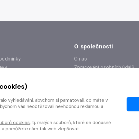
O společnosti
podmínky
O nás
avy
Zpracování osobních údajů
e
Zásady práce s cookies
 cookies)
Klub Radioservis
í dotazy
Kontakty
valo vyhledávání, abychom si pamatovali, co máte v
í od smlouvy
y, abychom vás neobtěžovali nevhodnou reklamou a
uborů cookies
, tj. malých souborů, které se dočasně
te a pomůžete nám tak web zlepšovat.