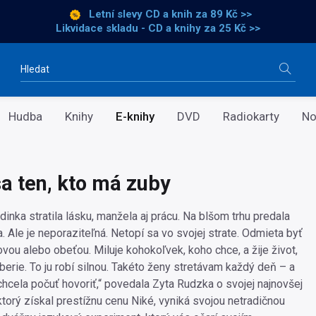
Letní slevy CD a knih
za 89 Kč >>
Likvidace skladu - CD a knihy za 25 Kč >>
Vyhledávání
Hudba
Knihy
E-knihy
DVD
Radiokarty
No
a ten, kto má zuby
dinka stratila lásku, manžela aj prácu. Na blšom trhu predala
. Ale je neporaziteľná. Netopí sa vo svojej strate. Odmieta byť
vou alebo obeťou. Miluje kohokoľvek, koho chce, a žije život,
berie. To ju robí silnou. Takéto ženy stretávam každý deň – a
chcela počuť hovoriť,“ povedala Zyta Rudzka o svojej najnovšej
ktorý získal prestížnu cenu Niké, vyniká svojou netradičnou