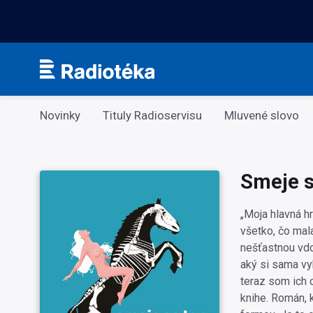
Kategorie
Novinky
Tituly Radioservisu
Mluvené slovo
Smeje s
„Moja hlavná hr
všetko, čo mala
nešťastnou vdo
aký si sama vy
teraz som ich 
knihe. Román, 