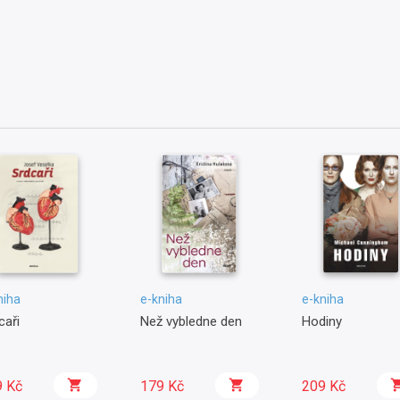
niha
e-kniha
e-kniha
caři
Než vybledne den
Hodiny
9 Kč
179 Kč
209 Kč