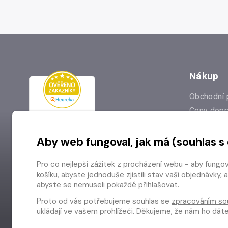
Nákup
Obchodní 
Ceny dopr
Reklamac
Aby web fungoval, jak má (souhlas s
Prodejna
Nejčastějš
Pro co nejlepší zážitek z procházení webu - aby fungo
Odstoupen
košíku, abyste jednoduše zjistili stav vaší objednávk
abyste se nemuseli pokaždé přihlašovat.
Proto od vás potřebujeme souhlas se
zpracováním so
ukládají ve vašem prohlížeči. Děkujeme, že nám ho dá
Copyright © 2026 Radioservis a.s.