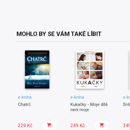
MOHLO BY SE VÁM TAKÉ LÍBIT
e-kniha
e-kniha
e-k
Chatrč
Kukačky - Moje dítě
Srd
není moje
229 Kč
249 Kč
34