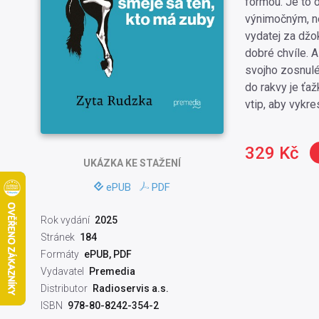
formou. Je to 
výnimočným, n
vydatej za džok
dobré chvíle. 
svojho zosnulé
do rakvy je ťa
vtip, aby vykre
329 Kč
UKÁZKA
KE STAŽENÍ
ePUB
PDF
Rok vydání
2025
Stránek
184
Formáty
ePUB, PDF
Vydavatel
Premedia
Distributor
Radioservis a.s.
ISBN
978-80-8242-354-2