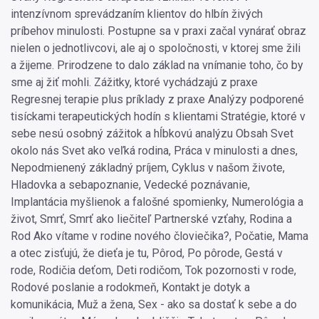
intenzívnom sprevádzaním klientov do hlbín živých
príbehov minulosti. Postupne sa v praxi začal vynárať obraz
nielen o jednotlivcovi, ale aj o spoločnosti, v ktorej sme žili
a žijeme. Prirodzene to dalo základ na vnímanie toho, čo by
sme aj žiť mohli. Zážitky, ktoré vychádzajú z praxe
Regresnej terapie plus príklady z praxe Analýzy podporené
tisíckami terapeutických hodín s klientami Stratégie, ktoré v
sebe nesú osobný zážitok a hĺbkovú analýzu Obsah Svet
okolo nás Svet ako veľká rodina, Práca v minulosti a dnes,
Nepodmienený základný príjem, Cyklus v našom živote,
Hladovka a sebapoznanie, Vedecké poznávanie,
Implantácia myšlienok a falošné spomienky, Numerológia a
život, Smrť, Smrť ako liečiteľ Partnerské vzťahy, Rodina a
Rod Ako vítame v rodine nového človiečika?, Počatie, Mama
a otec zisťujú, že dieťa je tu, Pôrod, Po pôrode, Gestá v
rode, Rodičia deťom, Deti rodičom, Tok pozornosti v rode,
Rodové poslanie a rodokmeň, Kontakt je dotyk a
komunikácia, Muž a žena, Sex - ako sa dostať k sebe a do