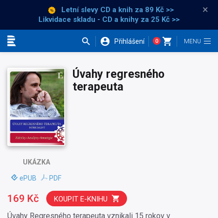
×
Letní slevy CD a knih
za 89 Kč >>
Likvidace skladu - CD a knihy za 25 Kč >>
Přihlášení
0
Kategorie
Úvahy regresného
terapeuta
UKÁZKA
ePUB
PDF
169 Kč
KOUPIT E-KNIHU
Úvahy Regresného terapeuta vznikali 15 rokov v