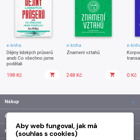
e-kniha
e-kniha
e-knih
Dějiny lidských průserů
Znamení vztahů
Korpor
aneb Co všechno jsme
trans
podělali
198 Kč
248 Kč
0 Kč
Nákup
O společnosti
Aby web fungoval, jak má
Kontakt
(souhlas s cookies)