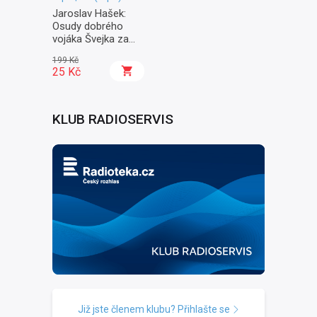
Jaroslav Hašek:
Osudy dobrého
vojáka Švejka za
světové války II. -
199 Kč
Na frontě
25 Kč
KLUB RADIOSERVIS
Již jste členem klubu? Přihlašte se