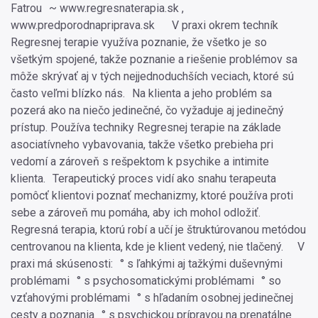
Fatrou ~ www.regresnaterapia.sk ,
www.predporodnapriprava.sk V praxi okrem techník
Regresnej terapie využíva poznanie, že všetko je so
všetkým spojené, takže poznanie a riešenie problémov sa
môže skrývať aj v tých nejjednoduchších veciach, ktoré sú
často veľmi blízko nás. Na klienta a jeho problém sa
pozerá ako na niečo jedinečné, čo vyžaduje aj jedinečný
prístup. Používa techniky Regresnej terapie na základe
asociatívneho vybavovania, takže všetko prebieha pri
vedomí a zároveň s rešpektom k psychike a intimite
klienta. Terapeutický proces vidí ako snahu terapeuta
pomôcť klientovi poznať mechanizmy, ktoré používa proti
sebe a zároveň mu pomáha, aby ich mohol odložiť.
Regresná terapia, ktorú robí a učí je štruktúrovanou metódou
centrovanou na klienta, kde je klient vedený, nie tlačený. V
praxi má skúsenosti: ° s ľahkými aj tažkými duševnými
problémami ° s psychosomatickými problémami ° so
vzťahovými problémami ° s hľadaním osobnej jedinečnej
cesty a poznania ° s psychickou prípravou na prenatálne