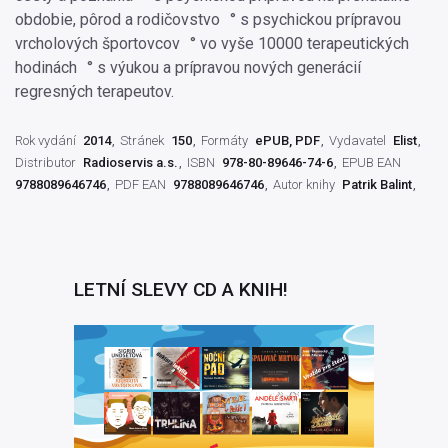
obdobie, pôrod a rodičovstvo ° s psychickou prípravou
vrcholových športovcov ° vo vyše 10000 terapeutických
hodinách ° s výukou a prípravou nových generácií
regresných terapeutov.
Rok vydání
2014
Stránek
150
Formáty
ePUB, PDF
Vydavatel
Elist
Distributor
Radioservis a.s.
ISBN
978-80-89646-74-6
EPUB EAN
9788089646746
PDF EAN
9788089646746
Autor knihy
Patrik Balint
LETNÍ SLEVY CD A KNIH!