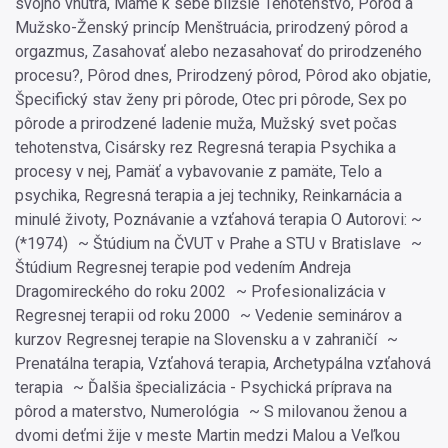
svojho vnútra, Máme k sebe bližšie Tehotenstvo, Pôrod a
Mužsko-Ženský princíp Menštruácia, prirodzený pôrod a
orgazmus, Zasahovať alebo nezasahovať do prirodzeného
procesu?, Pôrod dnes, Prirodzený pôrod, Pôrod ako objatie,
Špecifický stav ženy pri pôrode, Otec pri pôrode, Sex po
pôrode a prirodzené ladenie muža, Mužský svet počas
tehotenstva, Cisársky rez Regresná terapia Psychika a
procesy v nej, Pamäť a vybavovanie z pamäte, Telo a
psychika, Regresná terapia a jej techniky, Reinkarnácia a
minulé životy, Poznávanie a vzťahová terapia O Autorovi: ~
(*1974) ~ Štúdium na ČVUT v Prahe a STU v Bratislave ~
Štúdium Regresnej terapie pod vedením Andreja
Dragomireckého do roku 2002 ~ Profesionalizácia v
Regresnej terapii od roku 2000 ~ Vedenie seminárov a
kurzov Regresnej terapie na Slovensku a v zahraničí ~
Prenatálna terapia, Vzťahová terapia, Archetypálna vzťahová
terapia ~ Ďalšia špecializácia - Psychická príprava na
pôrod a materstvo, Numerológia ~ S milovanou ženou a
dvomi deťmi žije v meste Martin medzi Malou a Veľkou