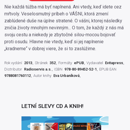
Nie každá túžba má byť naplnená. Ani vtedy, keď idete cez
mŕtvoly. Veselosmutný príbeh o VÁŠNI, ktorá zmení
zablúdené duše na úplne stratené. O vášni, ktorej následky
zničia životy mnohým nevinným... O tom, že každý z nás má
svoju cestu a niekedy je zbytočné silou-mocou bojovať
proti osudu. Hlavne nie vtedy, keď si jej naplnenie
„kradneme“ v dobrej viere, že si to zaslúžime.
Rok vydání
2013
Stránek
352
Formáty
ePUB
Vydavatel
Evitapress
Distributor
Radioservis a.s.
ISBN
978-80-89452-52-1
EPUB EAN
9788081760112
Autor knihy
Eva Urbaníková
LETNÍ SLEVY CD A KNIH!