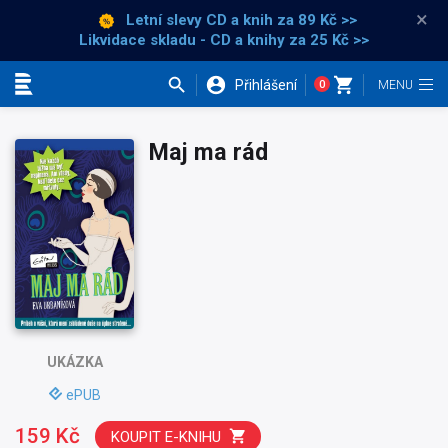
×
Letní slevy CD a knih
za 89 Kč >>
Likvidace skladu - CD a knihy za 25 Kč >>
Přihlášení
0
Kategorie
Maj ma rád
UKÁZKA
ePUB
159 Kč
KOUPIT E-KNIHU