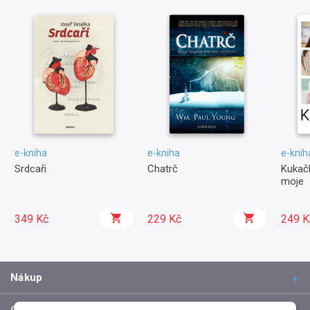
e-kniha
e-kniha
e-knih
Srdcaři
Chatrč
Kukačk
moje
349 Kč
229 Kč
249 K
Nákup