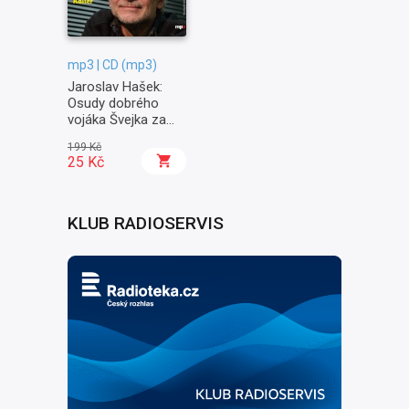
mp3 | CD (mp3)
Jaroslav Hašek:
Osudy dobrého
vojáka Švejka za
světové války II. -
199 Kč
Na frontě
25 Kč
KLUB RADIOSERVIS