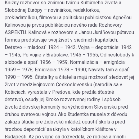
Knižný rozhovor so známou tvárou Kultúrneho života a
Slobodnej Európy – novinárkou, redaktorkou,
prekladateľkou, filmovou a politickou publicistkou Agnešou
Kalinovou je prvou publikáciou nového radu Rozhovory
ASPEKTU. Kalinová v rozhovore s Janou Juráňovou pútavou
formou predstavuje svoj život v siedmich kapitolách:
Detstvo – mladosť: 1924 – 1942; Vojna – deportácie: 1942
– 1945; Po vojne v Bratislave: 1945 – 1955; Od neslobody k
slobode a späť: 1956 – 1959; Normalizácia – emigrácia:
1959 – 1978; Emigrácia: 1978 – 1990; Návraty tam a späť:
1990 – 1995. Čitateľky a čitatelia majú možnosť sledovať jej
život v medzivojnovom Československu (narodila sa v
Košiciach, vyrastala v Prešove, kde prežila šťastné
detstvo), osudy jej široko rozvetvenej rodiny i spôsob
života židovskej komunity na východnom Slovensku pred
druhou svetovou vojnou. Ako študentka musela z dôvodu
zákazu štúdia pre židovskú mládež opustiť školu a pred
hrozbou deportácií sa ukryla v katolíckom kláštore v
Budapešti. Až po vojne sa dozvedela, že rodičia a mnohí