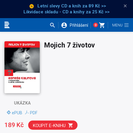
×
Letní slevy CD a knih
za 89 Kč >>
Likvidace skladu - CD a knihy za 25 Kč >>
Přihlášení
0
Kategorie
Mojich 7 životov
UKÁZKA
ePUB
PDF
189 Kč
KOUPIT E-KNIHU