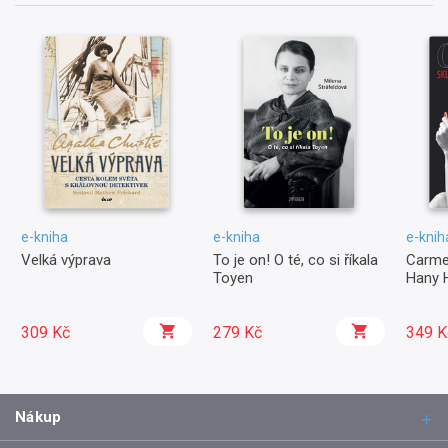
e-kniha
e-kniha
e-knih
Velká výprava
To je on! O té, co si říkala
Carme
Toyen
Hany 
309 Kč
279 Kč
349 K
Nákup