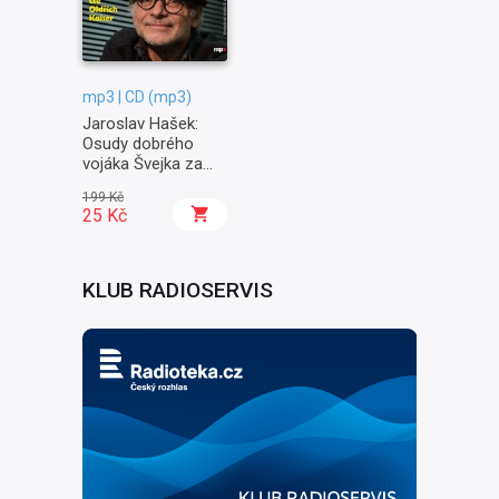
mp3 | CD (mp3)
Jaroslav Hašek:
Osudy dobrého
vojáka Švejka za
světové války II. -
199 Kč
Na frontě
25 Kč
KLUB RADIOSERVIS