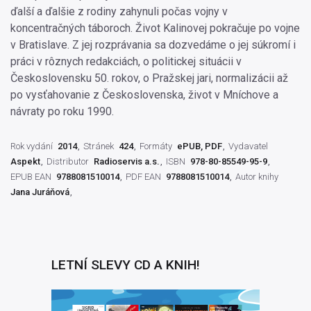
ďalší a ďalšie z rodiny zahynuli počas vojny v
koncentračných táboroch. Život Kalinovej pokračuje po vojne
v Bratislave. Z jej rozprávania sa dozvedáme o jej súkromí i
práci v rôznych redakciách, o politickej situácii v
Československu 50. rokov, o Pražskej jari, normalizácii až
po vysťahovanie z Československa, život v Mníchove a
návraty po roku 1990.
Rok vydání
2014
Stránek
424
Formáty
ePUB, PDF
Vydavatel
Aspekt
Distributor
Radioservis a.s.
ISBN
978-80-85549-95-9
EPUB EAN
9788081510014
PDF EAN
9788081510014
Autor knihy
Jana Juráňová
LETNÍ SLEVY CD A KNIH!