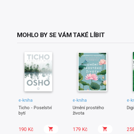
MOHLO BY SE VÁM TAKÉ LÍBIT
e-kniha
e-kniha
e-k
Ticho - Poselství
Umění prostého
Digi
bytí
života
190 Kč
179 Kč
25