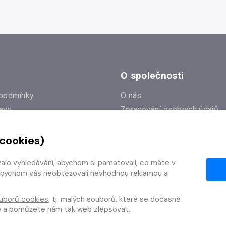
O společnosti
podmínky
O nás
avy
Zpracování osobních údajů
e
Zásady práce s cookies
 cookies)
Klub Radioservis
í dotazy
Kontakty
valo vyhledávání, abychom si pamatovali, co máte v
í od smlouvy
y, abychom vás neobtěžovali nevhodnou reklamou a
uborů cookies
, tj. malých souborů, které se dočasně
te a pomůžete nám tak web zlepšovat.