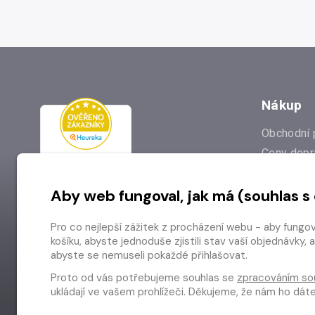
Nákup
Obchodní 
Ceny dopr
Reklamac
Aby web fungoval, jak má (souhlas s
Prodejna
Nejčastějš
Pro co nejlepší zážitek z procházení webu - aby fungo
Odstoupen
košíku, abyste jednoduše zjistili stav vaší objednávk
abyste se nemuseli pokaždé přihlašovat.
Proto od vás potřebujeme souhlas se
zpracováním so
ukládají ve vašem prohlížeči. Děkujeme, že nám ho dá
Copyright © 2026 Radioservis a.s.