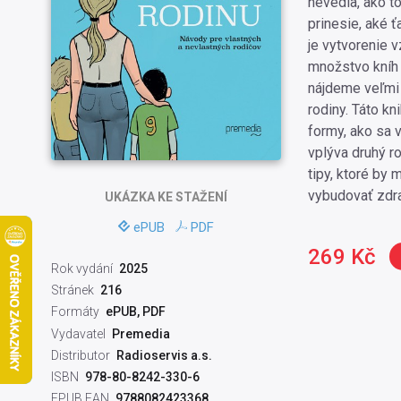
nevedia, ako to
prinesie, aké 
je vytvorenie 
množstvo kníh 
nájdeme veľmi 
rodiny. Táto k
formy, ako sa 
vplýva druhý ro
tipy, ktoré by 
vybudovať zdra
UKÁZKA
KE STAŽENÍ
ePUB
PDF
269 Kč
Rok vydání
2025
Stránek
216
Formáty
ePUB, PDF
Vydavatel
Premedia
Distributor
Radioservis a.s.
ISBN
978-80-8242-330-6
EPUB EAN
9788082423368