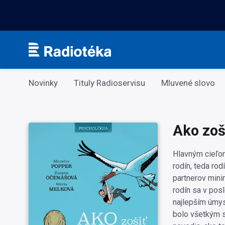
Kategorie
Novinky
Tituly Radioservisu
Mluvené slovo
Ako zoš
Hlavným cieľom
rodín, teda ro
partnerov mini
rodín sa v pos
najlepším úmysl
bolo všetkým s