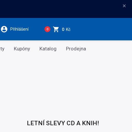
×
Přihlášení
0
Kč
0
ty
Kupóny
Katalog
Prodejna
LETNÍ SLEVY CD A KNIH!