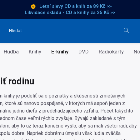
Letní slevy CD a knih
za 89 Kč >>
Likvidace skladu - CD a knihy za 25 Kč >>
Vyhledávání
Hudba
Knihy
E-knihy
DVD
Radiokarty
No
iť rodinu
 knihy je podeliť sa o poznatky a skúsenosti zmiešaných
dín, ktoré sú nanovo pospájané, v ktorých má aspoň jeden z
málne jedno dieťa z predchádzajúceho vzťahu. Počet takýchto
lednom čase veľmi rýchlo zvyšuje. Bývajú zakladané s tým
om, aby to už teraz konečne vyšlo, aby sa mali všetci radi, aby
polu dobre. Napriek dobrému úmyslu však ľudia zväčša