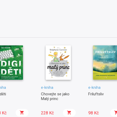
niha
e-kniha
e-kniha
děti
Chovejte se jako
Friluftsliv
Malý princ
8 Kč
228 Kč
98 Kč