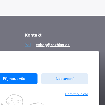
Kontakt
eshop@rozhlas.cz
724 819 319
Po - Pá 8:30 - 16:30
Přijmout vše
Nastavení
Odmítnout vše
Vytvořilo
Grand IT s.r.o.