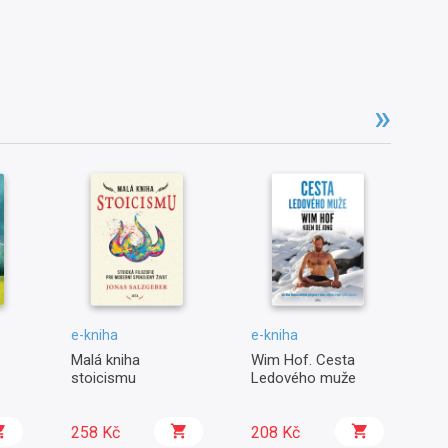
e-kniha
e-kniha
e-
Malá kniha
Wim Hof. Cesta
Ží
stoicismu
Ledového muže
258 Kč
208 Kč
1