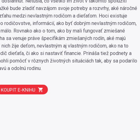
 dosiahnuť. Netušia, čo všetko im život v takomto spolužití
ťažké bude zladiť navzájom svoje potreby a rozvrhy, aké náročné
vzťahu medzi nevlastným rodičom a dieťaťom. Hoci existuje
o rodičovstve, informácií, ako byť dobrým nevlastným rodičom,
málo. Rovnako ako o tom, ako by mali fungovať zmiešané
niha sa venuje práve špecifikám zmiešaných rodín, aké majú
v nich žije deťom, nevlastným aj vlastným rodičom, ako na to
dič dieťaťa, či ako si nastaviť financie. Prináša tiež podnety a
mohli pomôcť v rôznych životných situáciách tak, aby sa podarilo
vú a odolnú rodinu.
KOUPIT E-KNIHU