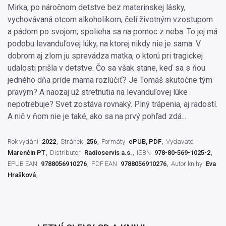
Mirka, po náročnom detstve bez materinskej lásky,
vychovávaná otcom alkoholikom, čelí životným vzostupom
a pádom po svojom; spolieha sa na pomoc z neba. To jej má
podobu levanduľovej lúky, na ktorej nikdy nie je sama. V
dobrom aj zlom ju sprevádza matka, o ktorú pri tragickej
udalosti prišla v detstve. Čo sa však stane, keď sa s ňou
jedného dňa príde mama rozlúčiť? Je Tomáš skutočne tým
pravým? A naozaj už stretnutia na levanduľovej lúke
nepotrebuje? Svet zostáva rovnaký. Plný trápenia, aj radostí.
A nič v ňom nie je také, ako sa na prvý pohľad zdá...
Rok vydání
2022
Stránek
256
Formáty
ePUB, PDF
Vydavatel
Marenčin PT
Distributor
Radioservis a.s.
ISBN
978-80-569-1025-2
EPUB EAN
9788056910276
PDF EAN
9788056910276
Autor knihy
Eva
Hrašková