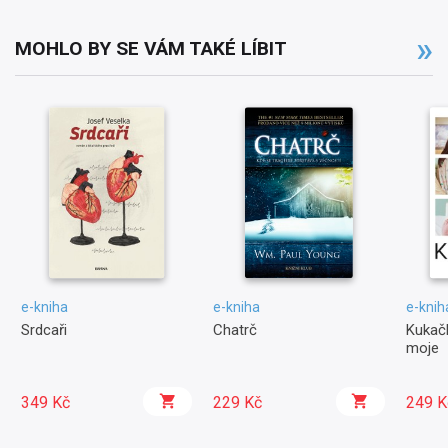
MOHLO BY SE VÁM TAKÉ LÍBIT
e-kniha
e-kniha
e-knih
Srdcaři
Chatrč
Kukačk
moje
349 Kč
229 Kč
249 K