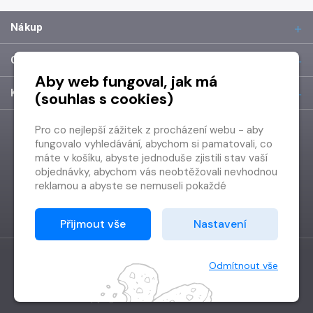
Nákup
O společnosti
Aby web fungoval, jak má
Kontakt
(souhlas s cookies)
Pro co nejlepší zážitek z procházení webu - aby
fungovalo vyhledávání, abychom si pamatovali, co
máte v košíku, abyste jednoduše zjistili stav vaší
objednávky, abychom vás neobtěžovali nevhodnou
reklamou a abyste se nemuseli pokaždé
přihlašovat.
Proto od vás potřebujeme souhlas se
Přijmout vše
Nastavení
zpracováním souborů cookies
, tj. malých souborů,
které se dočasně ukládají ve vašem prohlížeči.
Děkujeme, že nám ho dáte a pomůžete nám tak
Odmítnout vše
web zlepšovat.
Vytvořilo
Grand IT s.r.o.
Copyright © 2026 Radioservis a.s.