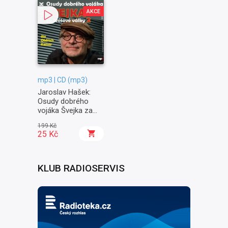
AKCE
mp3 | CD (mp3)
Jaroslav Hašek:
Osudy dobrého
vojáka Švejka za
světové války II. -
199 Kč
Na frontě
25 Kč
KLUB RADIOSERVIS