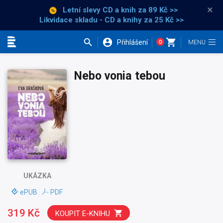
×
Letní slevy CD a knih
za 89 Kč >>
Likvidace skladu - CD a knihy za 25 Kč >>
Přihlášení
0
Kategorie
Nebo vonia tebou
UKÁZKA
ePUB
PDF
319 Kč
KOUPIT E-KNIHU