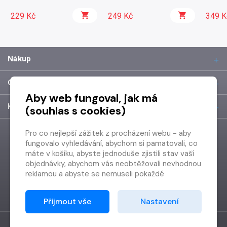
229 Kč
249 Kč
349 K
Nákup
O společnosti
Aby web fungoval, jak má
Kontakt
(souhlas s cookies)
Pro co nejlepší zážitek z procházení webu - aby
fungovalo vyhledávání, abychom si pamatovali, co
máte v košíku, abyste jednoduše zjistili stav vaší
objednávky, abychom vás neobtěžovali nevhodnou
reklamou a abyste se nemuseli pokaždé
přihlašovat.
Proto od vás potřebujeme souhlas se
Přijmout vše
Nastavení
zpracováním souborů cookies
, tj. malých souborů,
které se dočasně ukládají ve vašem prohlížeči.