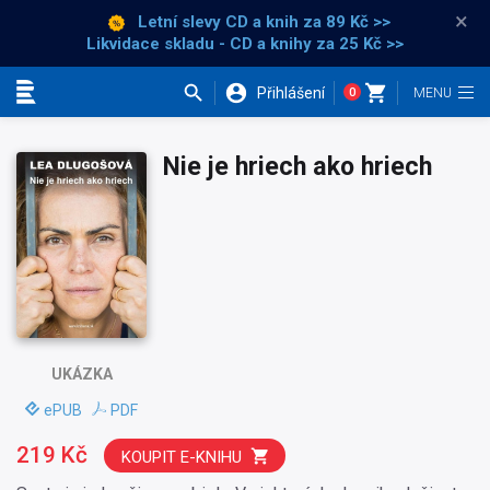
×
Letní slevy CD a knih
za 89 Kč >>
Likvidace skladu - CD a knihy za 25 Kč >>
Přihlášení
0
Kategorie
Nie je hriech ako hriech
UKÁZKA
ePUB
PDF
219 Kč
KOUPIT E-KNIHU