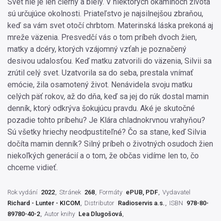
Svet nie je len čierny a biely. V niektorých okamihoch života
sú určujúce okolnosti. Priateľstvo je najsilnejšou zbraňou,
keď sa vám svet otočí chrbtom. Materinská láska prekoná aj
mreže väzenia. Presvedčí vás o tom príbeh dvoch žien,
matky a dcéry, ktorých vzájomný vzťah je poznačený
desivou udalosťou. Keď matku zatvorili do väzenia, Silvii sa
zrútil celý svet. Uzatvorila sa do seba, prestala vnímať
emócie, žila osamotený život. Nenávidela svoju matku
celých päť rokov, až do dňa, keď sa jej do rúk dostal mamin
denník, ktorý odkrýva šokujúcu pravdu. Aké je skutočné
pozadie tohto príbehu? Je Klára chladnokrvnou vrahyňou?
Sú všetky hriechy neodpustiteľné? Čo sa stane, keď Silvia
dočíta mamin denník? Silný príbeh o životných osudoch žien
niekoľkých generácií a o tom, že občas vidíme len to, čo
chceme vidieť.
Rok vydání
2022
Stránek
268
Formáty
ePUB, PDF
Vydavatel
Richard - Lunter - KICOM
Distributor
Radioservis a.s.
ISBN
978-80-
89780-40-2
Autor knihy
Lea Dlugošová