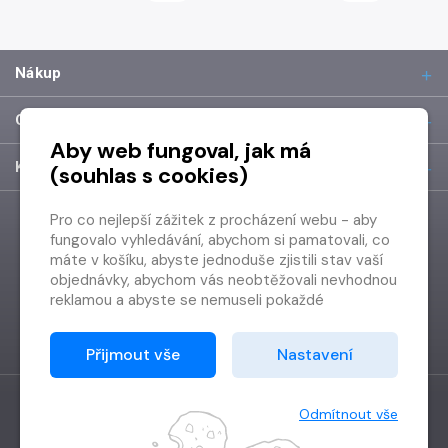
Nákup
O společnosti
Aby web fungoval, jak má
Kontakt
(souhlas s cookies)
Pro co nejlepší zážitek z procházení webu - aby
fungovalo vyhledávání, abychom si pamatovali, co
máte v košíku, abyste jednoduše zjistili stav vaší
objednávky, abychom vás neobtěžovali nevhodnou
reklamou a abyste se nemuseli pokaždé
přihlašovat.
Proto od vás potřebujeme souhlas se
Přijmout vše
Nastavení
zpracováním souborů cookies
, tj. malých souborů,
které se dočasně ukládají ve vašem prohlížeči.
Děkujeme, že nám ho dáte a pomůžete nám tak
Odmítnout vše
web zlepšovat.
Vytvořilo
Grand IT s.r.o.