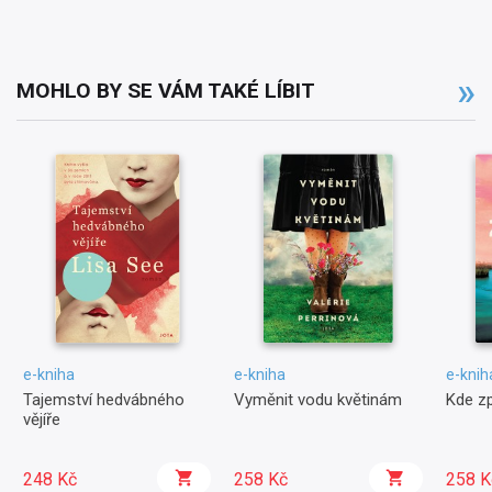
MOHLO BY SE VÁM TAKÉ LÍBIT
e-kniha
e-kniha
e-knih
Tajemství hedvábného
Vyměnit vodu květinám
Kde zp
vějíře
248 Kč
258 Kč
258 K