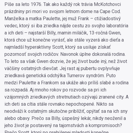
Píše sa leto 1976. Tak ako každý rok trávia McKotchovci
prázdniny pri mori vo svojom letnom dome na Cape Cod.
Manželka a matka Paulette, jej muž Frank – ctižiadostivý
vedec, ktorý si iba zriedka nájde cestu zo svojho laboratória
a ich deti – najstarší Billy, mamin miláčik, 13-ročná Gwen,
ktorá chce už konečne vyrásť, ale stále vyzerá ako dieťa a
najmladší hyperaktívny Scott, ktorý sa usiluje získať
pozornosť svojich rodičov. Navonok úplne dokonalá rodina.
To leto sa však Gwen dozvie, že jej život bude iný, než život
väčšiny ostatných dievčat. Jej rast aj pubertu ovplyvňuje
zriedkavá genetická odchýlka Turnerov syndróm. Puto
medzi Paulette a Frankom sa ukáže ako príliš slabé a rodina
sa rozpadá. Aj mnoho rokov po rozvode sa pri ich
vzájomných zriedkavých stretnutiach ozývajú zranené city. A
ich deti sa cítia stále rovnako nepochopené. Nikto sa
neodváži k ostatným skutočne priblížiť, opýtať sa na ich sny
alebo obavy. Prečo sa Billy, úspešný lekár, nikdy neoženil a
jeho život je postavený na tajomstvách a kompromisoch?
Prečo Scott, ktorý po prehúlenej mladosti konečne