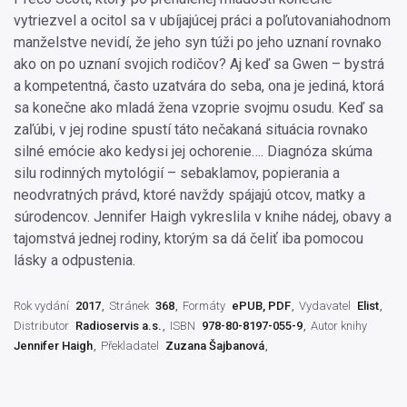
vytriezvel a ocitol sa v ubíjajúcej práci a poľutovaniahodnom
manželstve nevidí, že jeho syn túži po jeho uznaní rovnako
ako on po uznaní svojich rodičov? Aj keď sa Gwen – bystrá
a kompetentná, často uzatvára do seba, ona je jediná, ktorá
sa konečne ako mladá žena vzoprie svojmu osudu. Keď sa
zaľúbi, v jej rodine spustí táto nečakaná situácia rovnako
silné emócie ako kedysi jej ochorenie…. Diagnóza skúma
silu rodinných mytológií – sebaklamov, popierania a
neodvratných právd, ktoré navždy spájajú otcov, matky a
súrodencov. Jennifer Haigh vykreslila v knihe nádej, obavy a
tajomstvá jednej rodiny, ktorým sa dá čeliť iba pomocou
lásky a odpustenia.
Rok vydání
2017
Stránek
368
Formáty
ePUB, PDF
Vydavatel
Elist
Distributor
Radioservis a.s.
ISBN
978-80-8197-055-9
Autor knihy
Jennifer Haigh
Překladatel
Zuzana Šajbanová