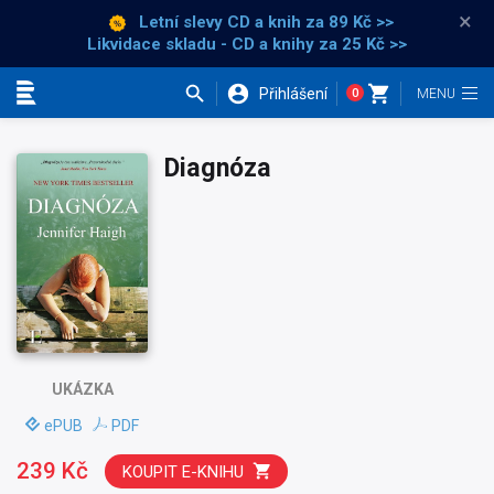
×
Letní slevy CD a knih
za 89 Kč >>
Likvidace skladu - CD a knihy za 25 Kč >>
Přihlášení
0
Kategorie
Diagnóza
UKÁZKA
ePUB
PDF
239 Kč
KOUPIT E-KNIHU