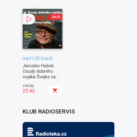
AKCE
mp3 | CD (mp3)
Jaroslav Hašek:
Osudy dobrého
vojáka Švejka za
světové války II. -
199 Kč
Na frontě
25 Kč
KLUB RADIOSERVIS