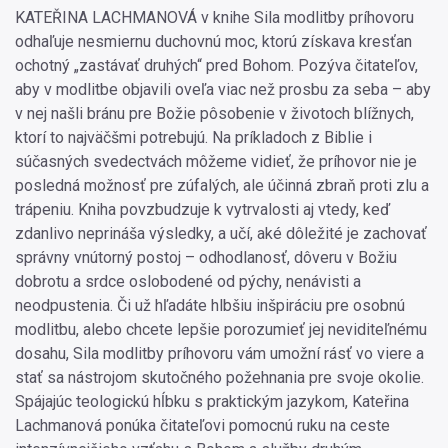
KATEŘINA LACHMANOVÁ v knihe Sila modlitby príhovoru
odhaľuje nesmiernu duchovnú moc, ktorú získava kresťan
ochotný „zastávať druhých“ pred Bohom. Pozýva čitateľov,
aby v modlitbe objavili oveľa viac než prosbu za seba – aby
v nej našli bránu pre Božie pôsobenie v životoch blížnych,
ktorí to najväčšmi potrebujú. Na príkladoch z Biblie i
súčasných svedectvách môžeme vidieť, že príhovor nie je
posledná možnosť pre zúfalých, ale účinná zbraň proti zlu a
trápeniu. Kniha povzbudzuje k vytrvalosti aj vtedy, keď
zdanlivo neprináša výsledky, a učí, aké dôležité je zachovať
správny vnútorný postoj – odhodlanosť, dôveru v Božiu
dobrotu a srdce oslobodené od pýchy, nenávisti a
neodpustenia. Či už hľadáte hlbšiu inšpiráciu pre osobnú
modlitbu, alebo chcete lepšie porozumieť jej neviditeľnému
dosahu, Sila modlitby príhovoru vám umožní rásť vo viere a
stať sa nástrojom skutočného požehnania pre svoje okolie.
Spájajúc teologickú hĺbku s praktickým jazykom, Kateřina
Lachmanová ponúka čitateľovi pomocnú ruku na ceste