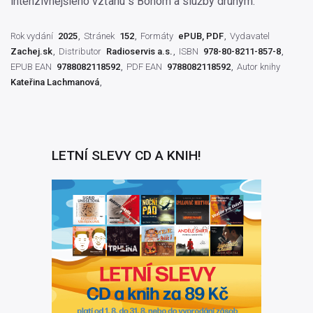
intenzívnejšieho vzťahu s Bohom a služby druhým.
Rok vydání
2025
Stránek
152
Formáty
ePUB, PDF
Vydavatel
Zachej.sk
Distributor
Radioservis a.s.
ISBN
978-80-8211-857-8
EPUB EAN
9788082118592
PDF EAN
9788082118592
Autor knihy
Kateřina Lachmanová
LETNÍ SLEVY CD A KNIH!