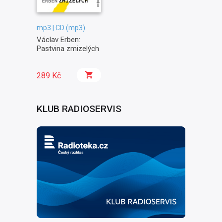
mp3 | CD (mp3)
Václav Erben:
Pastvina zmizelých
289 Kč
KLUB RADIOSERVIS