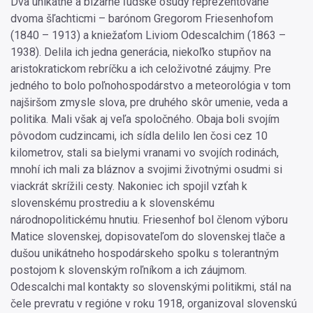
Dva unikátne a bizarné ľudské osudy reprezentované
dvoma šľachticmi – barónom Gregorom Friesenhofom
(1840 – 1913) a kniežaťom Liviom Odescalchim (1863 –
1938). Delila ich jedna generácia, niekoľko stupňov na
aristokratickom rebríčku a ich celoživotné záujmy. Pre
jedného to bolo poľnohospodárstvo a meteorológia v tom
najširšom zmysle slova, pre druhého skôr umenie, veda a
politika. Mali však aj veľa spoločného. Obaja boli svojím
pôvodom cudzincami, ich sídla delilo len čosi cez 10
kilometrov, stali sa bielymi vranami vo svojích rodinách,
mnohí ich mali za bláznov a svojimi životnými osudmi si
viackrát skrížili cesty. Nakoniec ich spojil vzťah k
slovenskému prostrediu a k slovenskému
národnopolitickému hnutiu. Friesenhof bol členom výboru
Matice slovenskej, dopisovateľom do slovenskej tlače a
dušou unikátneho hospodárskeho spolku s tolerantným
postojom k slovenským roľníkom a ich záujmom.
Odescalchi mal kontakty so slovenskými politikmi, stál na
čele prevratu v regióne v roku 1918, organizoval slovenskú