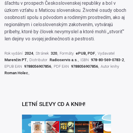
šľachtu v prospech Československej republiky a bol v
úzkom vzťahu s Maticou slovenskou. Životné osudy oboch
osobností spolu s pôvodom a rodinným prostredím, ako aj
regionálnym i celoslovenským zakotvením, vytvárajú
príbehy, ktoré by človek nevymyslel a ktoré mohli „stvoriť“
len dejiny vo svojej jedinečnosti a pestrosti.
Rok vydání
2024
Stránek
320
Formáty
ePUB, PDF
Vydavatel
Marenčin PT
Distributor
Radioservis a.s.
ISBN
978-80-569-0783-2
EPUB EAN
9788056907856
PDF EAN
9788056907856
Autor knihy
Roman Holec
LETNÍ SLEVY CD A KNIH!