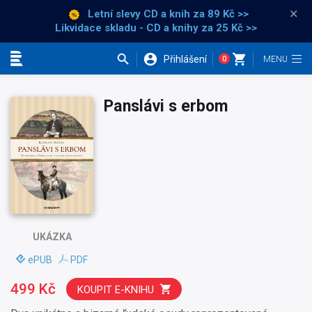
×
Letní slevy CD a knih
za 89 Kč >>
Likvidace skladu - CD a knihy za 25 Kč >>
Přihlášení
0
Kategorie
Panslávi s erbom
UKÁZKA
ePUB
PDF
499 Kč
KOUPIT E-KNIHU