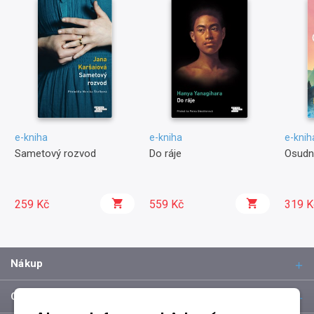
e-kniha
e-kniha
e-knih
Sametový rozvod
Do ráje
Osudn
259 Kč
559 Kč
319 K
Nákup
O společnosti