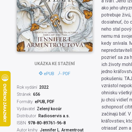
a tvárí. Jeho 
ako jeho uhryzn
potrebuje živú,
dosiahnuť, čo c
neho stal pový
nemu má svoje 
kedy snívala. M
nepredstaviteľn
pozrieť sa za 
UKÁZKA
KE STAŽENÍ
ich životy mohl
jedno kráľovstv
ePUB
PDF
pokušeniu. TAJ
vzrástol nepok
Rok vydání
2022
ohnisku všetký
Stránek
656
ju chcú vidieť 
Formáty
ePUB, PDF
schopnosť cítiť
Vydavatel
Zelený kocúr
začínajú báť. 
Distributor
Radioservis a.s.
kráľovstiev, kt
ISBN
978-80-89761-96-8
otriasať zem a
Autor knihy
Jennifer L. Armentrout