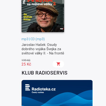
mp3 | CD (mp3)
Jaroslav Hašek: Osudy
dobrého vojáka Švejka za
světové války II. - Na frontě
199 Kč
25 Kč
KLUB RADIOSERVIS