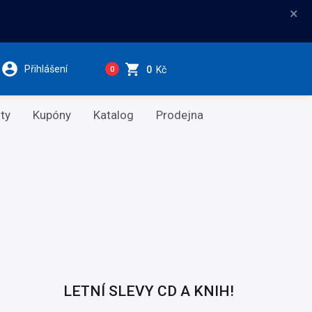
×
Přihlášení
0
Kč
0
ty
Kupóny
Katalog
Prodejna
LETNÍ SLEVY CD A KNIH!