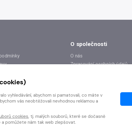
O společnosti
podmínky
O nás
avy
Zpracování osobních údajů
e
Zásady práce s cookies
 cookies)
Klub Radioservis
í dotazy
Kontakty
valo vyhledávání, abychom si pamatovali, co máte v
í od smlouvy
y, abychom vás neobtěžovali nevhodnou reklamou a
uborů cookies
, tj. malých souborů, které se dočasně
te a pomůžete nám tak web zlepšovat.