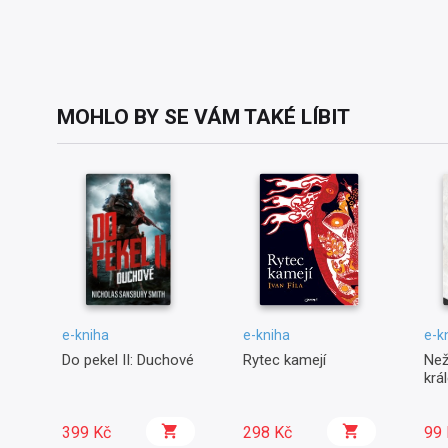
MOHLO BY SE VÁM TAKÉ LÍBIT
e-kniha
e-kniha
e-k
Do pekel II: Duchové
Rytec kamejí
Než
krá
399 Kč
298 Kč
99 