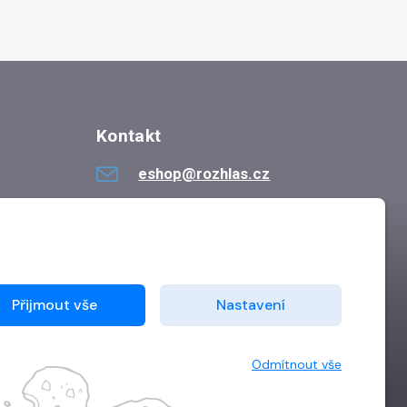
Kontakt
eshop@rozhlas.cz
724 819 319
Po - Pá 8:30 - 16:30
Přijmout vše
Nastavení
Odmítnout vše
Vytvořilo
Grand IT s.r.o.