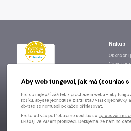
Nákup
Obchodní 
Ceny dopr
Reklamac
Aby web fungoval, jak má (souhlas s
Prodejna
Nejčastějš
Pro co nejlepší zážitek z procházení webu - aby fungo
Odstoupen
košíku, abyste jednoduše zjistili stav vaší objednávk
abyste se nemuseli pokaždé přihlašovat.
Proto od vás potřebujeme souhlas se
zpracováním so
ukládají ve vašem prohlížeči. Děkujeme, že nám ho dá
Copyright © 2026 Radioservis a.s.