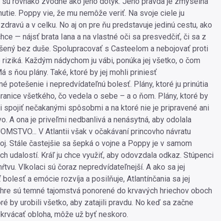
lži sú rovnako zvodné ako jeho dotyk. Jeho pravda je zmyselná
utie. Poppy vie, že mu nemôže veriť. Na svoje ciele ju
 zdravú a v celku. No aj on pre ňu predstavuje jedinú cestu, ako
hce — nájsť brata Iana a na vlastné oči sa presvedčiť, či sa z
šený bez duše. Spolupracovať s Casteelom a nebojovať proti
riziká. Každým nádychom ju vábi, ponúka jej všetko, o čom
á s ňou plány. Také, ktoré by jej mohli priniesť
é potešenie i nepredvídateľnú bolesť. Plány, ktoré ju prinútia
hranice všetkého, čo vedela o sebe – a o ňom. Plány, ktoré by
i spojiť nečakanými spôsobmi a na ktoré nie je pripravené ani
o. A ona je priveľmi nedbanlivá a nenásytná, aby odolala
OMSTVO... V Atlantii však v očakávaní princovho návratu
oj. Stále častejšie sa šepká o vojne a Poppy je v samom
ch udalostí. Kráľ ju chce využiť, aby odovzdala odkaz. Stúpenci
mŕtvu. Vlkolaci sú čoraz nepredvídateľnejší. A ako sa jej
 bolesť a emócie rozvíja a posilňuje, Atlantínčania sa jej
V hre sú temné tajomstvá ponorené do krvavých hriechov oboch
oré by urobili všetko, aby zatajili pravdu. No keď sa začne
 krvácať obloha, môže už byť neskoro.