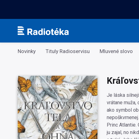
Kategorie
Novinky
Tituly Radioservisu
Mluvené slovo
Kráľovs
Je láska silne
vrátane muža, d
ako symbol obl
nepoškvrnenej.
Princ Atlantie.
ju zajal, no n