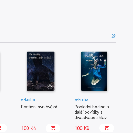
e-kniha
e-kniha
e-
Bastien, syn hvězd
Poslední hodina a
Po
další povídky z
dvaadvaceti hlav
100 Kč
100 Kč
3