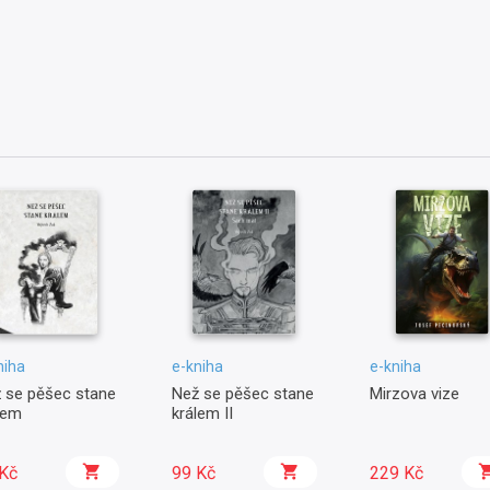
niha
e-kniha
e-kniha
 se pěšec stane
Než se pěšec stane
Mirzova vize
lem
králem II
Kč
99 Kč
229 Kč