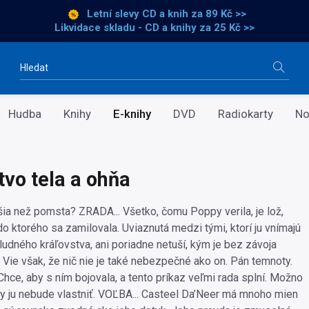
Letní slevy CD a knih
za 89 Kč >>
Likvidace skladu - CD a knihy za 25 Kč >>
Vyhledávání
Hudba
Knihy
E-knihy
DVD
Radiokarty
No
tvo tela a ohňa
jšia než pomsta? ZRADA... Všetko, čomu Poppy verila, je lož,
o ktorého sa zamilovala. Uviaznutá medzi tými, ktorí ju vnímajú
udného kráľovstva, ani poriadne netuší, kým je bez závoja
 Vie však, že nič nie je také nebezpečné ako on. Pán temnoty.
 Chce, aby s ním bojovala, a tento príkaz veľmi rada splní. Možno
ikdy ju nebude vlastniť. VOĽBA... Casteel Da’Neer má mnoho mien