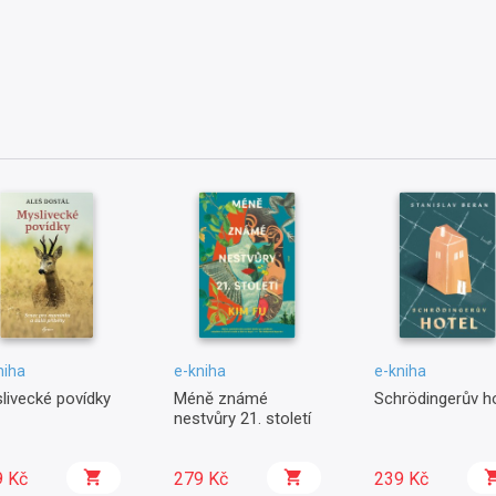
niha
e-kniha
e-kniha
livecké povídky
Méně známé
Schrödingerův ho
nestvůry 21. století
9 Kč
279 Kč
239 Kč