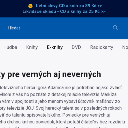
Letní slevy CD a knih
za 89 Kč >>
Likvidace skladu - CD a knihy za 25 Kč >>
Vyhledávání
Hudba
Knihy
E-knihy
DVD
Radiokarty
No
y pre verných aj neverných
televízneho herca Igora Adamca nie je potrebné nejako zvlášť
Mnohí z vás ho poznáte z detskej relácie televízie Markíza
 vám v spojitosti s jeho menom vybaví účtovník mafiánov zo
ry televízie JOJ. Svoj herecký talent sa v posledných rokoch
viť do talentu spisovateľského. Poviedky pre verných aj
eho druhou knihou poviedok, ktorá poteší čitateľov bez rozdielu