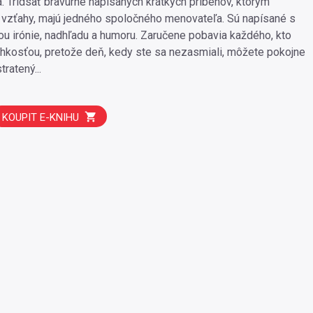
a. Tridsať bravúrne napísaných krátkych príbehov, ktorým
vzťahy, majú jedného spoločného menovateľa. Sú napísané s
ou irónie, nadhľadu a humoru. Zaručene pobavia každého, kto
ľahkosťou, pretože deň, kedy ste sa nezasmiali, môžete pokojne
ratený...
KOUPIT E-KNIHU