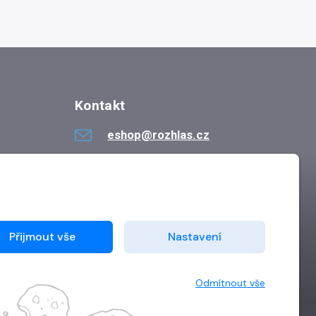
Kontakt
eshop@rozhlas.cz
724 819 319
Po - Pá 8:30 - 16:30
Přijmout vše
Nastavení
Odmítnout vše
Vytvořilo
Grand IT s.r.o.