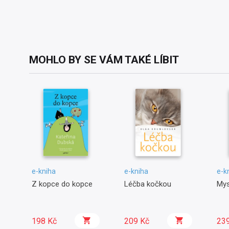
MOHLO BY SE VÁM TAKÉ LÍBIT
e-kniha
e-kniha
e-k
Z kopce do kopce
Léčba kočkou
Mys
198 Kč
209 Kč
23