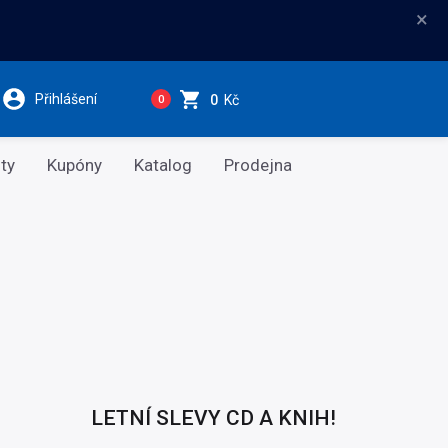
×
Přihlášení
0
Kč
0
ty
Kupóny
Katalog
Prodejna
LETNÍ SLEVY CD A KNIH!