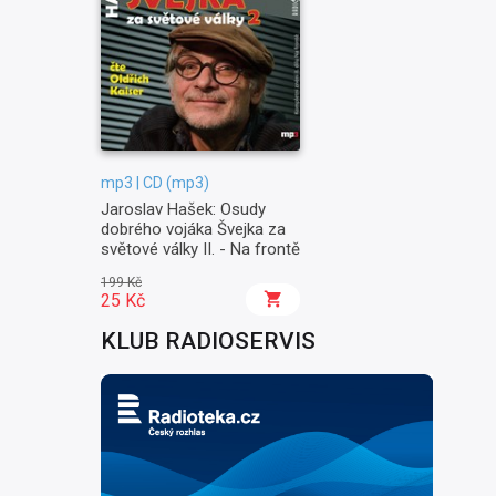
mp3 | CD (mp3)
Jaroslav Hašek: Osudy
dobrého vojáka Švejka za
světové války II. - Na frontě
199 Kč
25 Kč
KLUB RADIOSERVIS