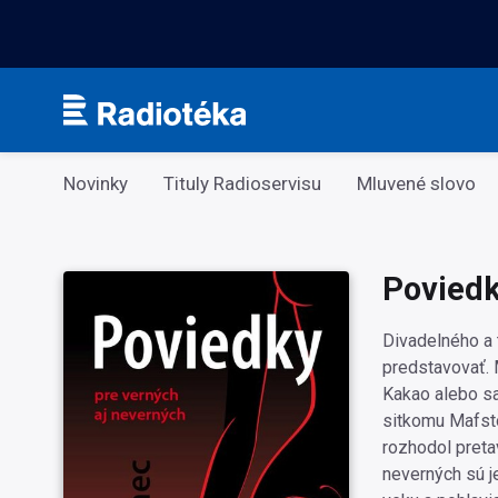
Kategorie
Novinky
Tituly Radioservisu
Mluvené slovo
Poviedk
Divadelného a 
predstavovať. 
Kakao alebo sa
sitkomu Mafsto
rozhodol preta
neverných sú j