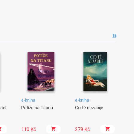
e-kniha
e-kniha
e-
tel
Potíže na Titanu
Co tě nezabije
Mů
110 Kč
279 Kč
5