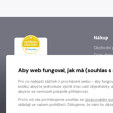
Nákup
Obchodní 
Ceny dopr
Reklamac
Aby web fungoval, jak má (souhlas s
Prodejna
Nejčastějš
Pro co nejlepší zážitek z procházení webu - aby fungo
Odstoupen
košíku, abyste jednoduše zjistili stav vaší objednávk
abyste se nemuseli pokaždé přihlašovat.
Proto od vás potřebujeme souhlas se
zpracováním so
ukládají ve vašem prohlížeči. Děkujeme, že nám ho dá
Copyright © 2026 Radioservis a.s.