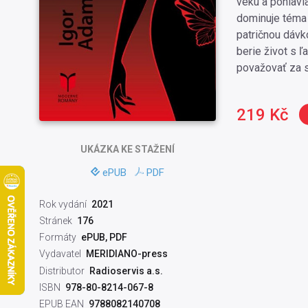
veku a pohlavi
dominuje téma 
patričnou dávk
berie život s 
považovať za st
219 Kč
UKÁZKA
KE STAŽENÍ
ePUB
PDF
Rok vydání
2021
Stránek
176
Formáty
ePUB, PDF
Vydavatel
MERIDIANO-press
Distributor
Radioservis a.s.
ISBN
978-80-8214-067-8
EPUB EAN
9788082140708