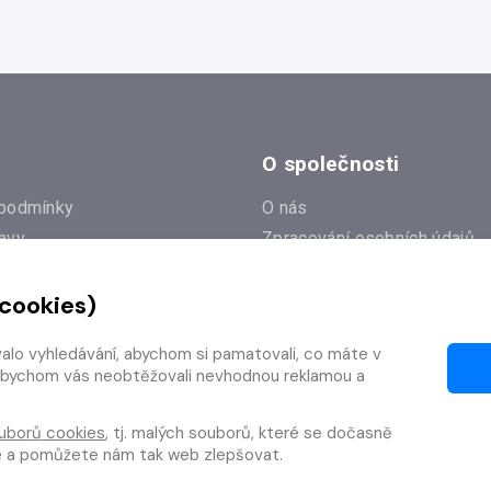
O společnosti
podmínky
O nás
avy
Zpracování osobních údajů
e
Zásady práce s cookies
 cookies)
Klub Radioservis
í dotazy
Kontakty
valo vyhledávání, abychom si pamatovali, co máte v
í od smlouvy
y, abychom vás neobtěžovali nevhodnou reklamou a
uborů cookies
, tj. malých souborů, které se dočasně
te a pomůžete nám tak web zlepšovat.