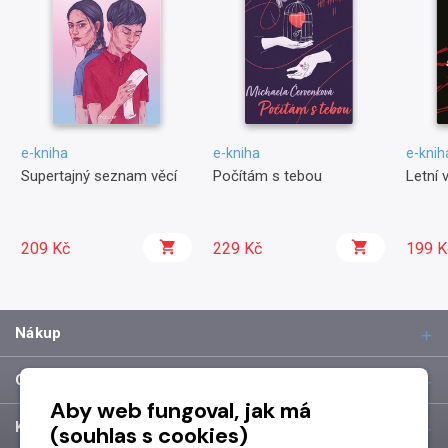
e-kniha
e-kniha
e-knih
Supertajný seznam věcí
Počítám s tebou
Letní 
209 Kč
229 Kč
199 K
Nákup
O společnosti
Aby web fungoval, jak má
Kontakt
(souhlas s cookies)