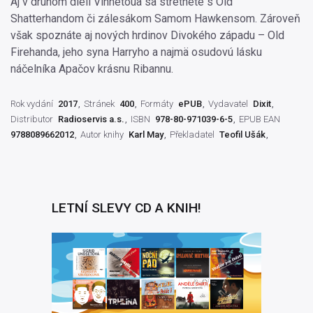
Aj v druhom dieli Vinnetoua sa stretnete s Old
Shatterhandom či zálesákom Samom Hawkensom. Zároveň
však spoznáte aj nových hrdinov Divokého západu – Old
Firehanda, jeho syna Harryho a najmä osudovú lásku
náčelníka Apačov krásnu Ribannu.
Rok vydání
2017
Stránek
400
Formáty
ePUB
Vydavatel
Dixit
Distributor
Radioservis a.s.
ISBN
978-80-971039-6-5
EPUB EAN
9788089662012
Autor knihy
Karl May
Překladatel
Teofil Ušák
LETNÍ SLEVY CD A KNIH!