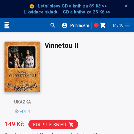
×
Letní slevy CD a knih
za 89 Kč >>
Likvidace skladu - CD a knihy za 25 Kč >>
Přihlášení
0
Kategorie
Vinnetou II
UKÁZKA
ePUB
149 Kč
KOUPIT E-KNIHU