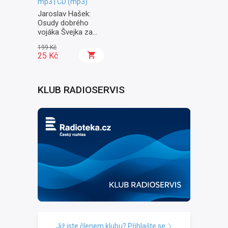
mp3 | CD (mp3)
Jaroslav Hašek:
Osudy dobrého
vojáka Švejka za
světové války II. -
199 Kč
Na frontě
25 Kč
KLUB RADIOSERVIS
Již jste členem klubu? Přihlašte se