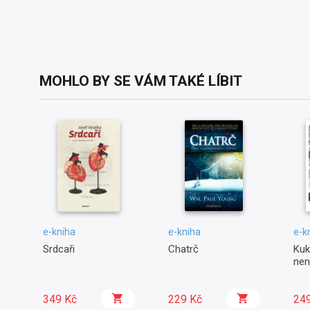
MOHLO BY SE VÁM TAKÉ LÍBIT
e-kniha
e-kniha
e-k
Srdcaři
Chatrč
Kuk
nen
349 Kč
229 Kč
24