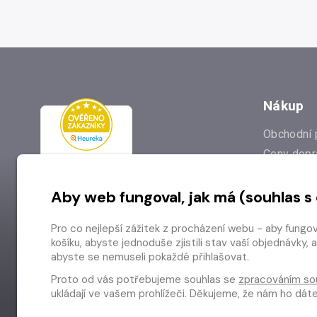
Nákup
Obchodní 
Ceny dopr
Reklamac
Aby web fungoval, jak má (souhlas s
Prodejna
Nejčastějš
Pro co nejlepší zážitek z procházení webu - aby fungo
Odstoupen
košíku, abyste jednoduše zjistili stav vaší objednávk
abyste se nemuseli pokaždé přihlašovat.
Proto od vás potřebujeme souhlas se
zpracováním so
ukládají ve vašem prohlížeči. Děkujeme, že nám ho dá
Copyright © 2026 Radioservis a.s.