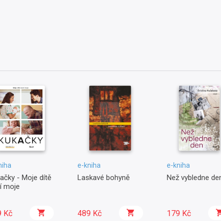
niha
e-kniha
e-kniha
ačky - Moje dítě
Laskavé bohyně
Než vybledne de
í moje
9 Kč
489 Kč
179 Kč