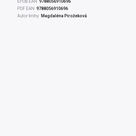
EPUB EAN
9788056910696
PDF EAN
9788056910696
Autor knihy
Magdaléna Pirožeková