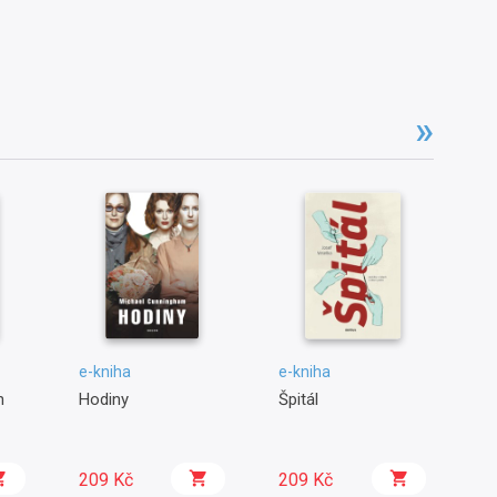
e-kniha
e-kniha
e-
n
Hodiny
Špitál
Pé
ko
209 Kč
209 Kč
1