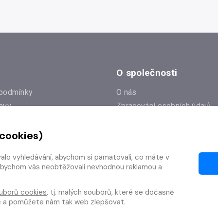
O společnosti
podmínky
O nás
avy
Zpracování osobních údajů
e
Zásady práce s cookies
 cookies)
Klub Radioservis
í dotazy
Kontakty
valo vyhledávání, abychom si pamatovali, co máte v
í od smlouvy
y, abychom vás neobtěžovali nevhodnou reklamou a
uborů cookies
, tj. malých souborů, které se dočasně
te a pomůžete nám tak web zlepšovat.