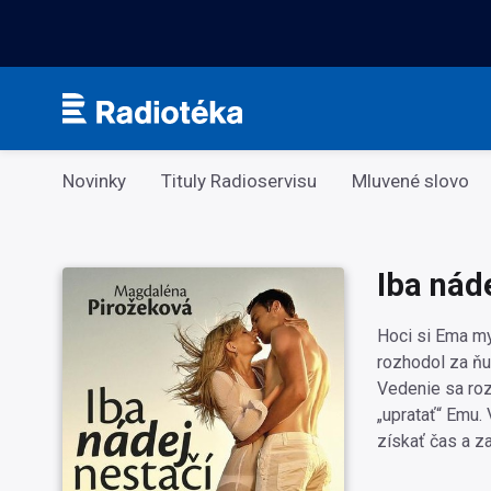
Kategorie
Novinky
Tituly Radioservisu
Mluvené slovo
Iba nád
Hoci si Ema my
rozhodol za ňu
Vedenie sa roz
„upratať“ Emu. 
získať čas a za