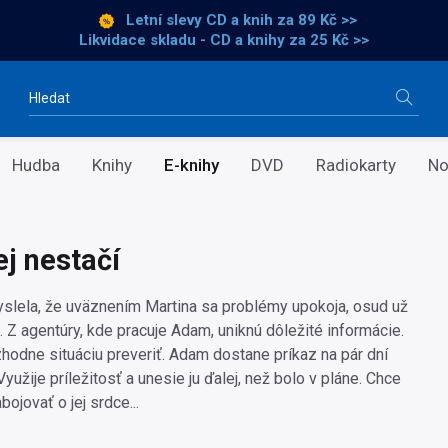
Letní slevy CD a knih
za 89 Kč >>
Likvidace skladu - CD a knihy za 25 Kč >>
Vyhledávání
Hudba
Knihy
E-knihy
DVD
Radiokarty
No
ej nestačí
slela, že uväznením Martina sa problémy upokoja, osud už
. Z agentúry, kde pracuje Adam, uniknú dôležité informácie.
hodne situáciu preveriť. Adam dostane príkaz na pár dní
Využije príležitosť a unesie ju ďalej, než bolo v pláne. Chce
bojovať o jej srdce...