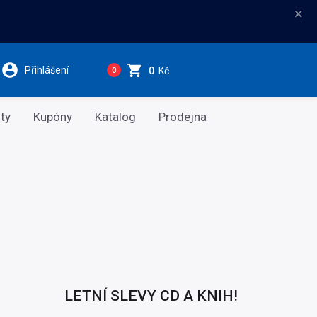
×
Přihlášení
0
Kč
0
ty
Kupóny
Katalog
Prodejna
LETNÍ SLEVY CD A KNIH!