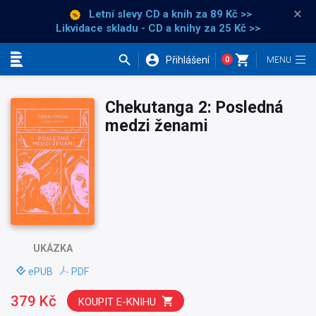
×
Letní slevy CD a knih
za 89 Kč >>
Likvidace skladu - CD a knihy za 25 Kč >>
Přihlášení
0
Kategorie
Chekutanga 2: Posledná
medzi ženami
UKÁZKA
ePUB
PDF
379 Kč
KOUPIT E-KNIHU