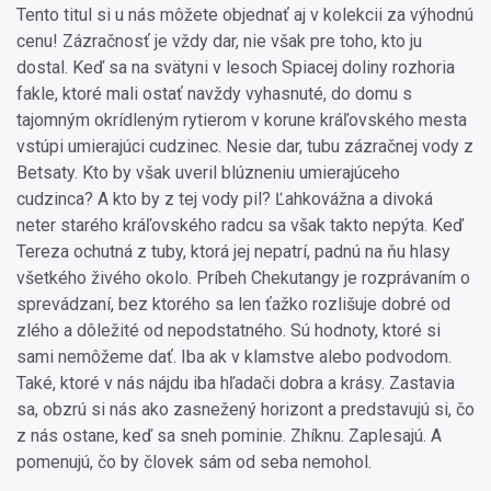
Tento titul si u nás môžete objednať aj v kolekcii za výhodnú
cenu! Zázračnosť je vždy dar, nie však pre toho, kto ju
dostal. Keď sa na svätyni v lesoch Spiacej doliny rozhoria
fakle, ktoré mali ostať navždy vyhasnuté, do domu s
tajomným okrídleným rytierom v korune kráľovského mesta
vstúpi umierajúci cudzinec. Nesie dar, tubu zázračnej vody z
Betsaty. Kto by však uveril blúzneniu umierajúceho
cudzinca? A kto by z tej vody pil? Ľahkovážna a divoká
neter starého kráľovského radcu sa však takto nepýta. Keď
Tereza ochutná z tuby, ktorá jej nepatrí, padnú na ňu hlasy
všetkého živého okolo. Príbeh Chekutangy je rozprávaním o
sprevádzaní, bez ktorého sa len ťažko rozlišuje dobré od
zlého a dôležité od nepodstatného. Sú hodnoty, ktoré si
sami nemôžeme dať. Iba ak v klamstve alebo podvodom.
Také, ktoré v nás nájdu iba hľadači dobra a krásy. Zastavia
sa, obzrú si nás ako zasnežený horizont a predstavujú si, čo
z nás ostane, keď sa sneh pominie. Zhíknu. Zaplesajú. A
pomenujú, čo by človek sám od seba nemohol.