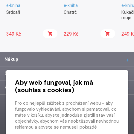
e-kniha
e-kniha
e-knih
Srdcaři
Chatrč
Kukačk
moje
349 Kč
229 Kč
249 K
Nákup
O společnosti
Aby web fungoval, jak má
Kontakt
(souhlas s cookies)
Pro co nejlepší zážitek z procházení webu - aby
fungovalo vyhledávání, abychom si pamatovali, co
máte v košíku, abyste jednoduše zjistili stav vaší
objednávky, abychom vás neobtěžovali nevhodnou
reklamou a abyste se nemuseli pokaždé
přihlašovat.