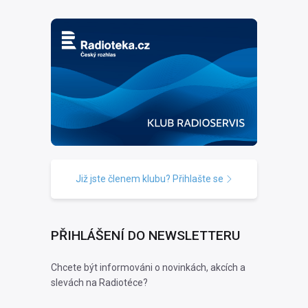
Již jste členem klubu? Přihlašte se
PŘIHLÁŠENÍ DO NEWSLETTERU
Chcete být informováni o novinkách, akcích a
slevách na Radiotéce?