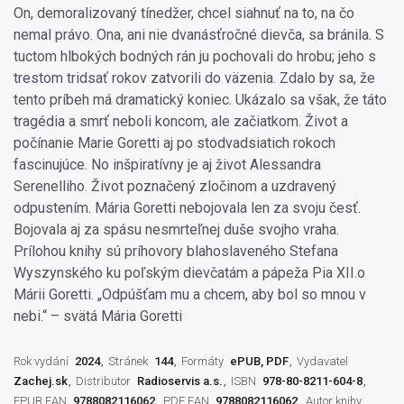
On, demoralizovaný tínedžer, chcel siahnuť na to, na čo
nemal právo. Ona, ani nie dvanásťročné dievča, sa bránila. S
tuctom hlbokých bodných rán ju pochovali do hrobu; jeho s
trestom tridsať rokov zatvorili do väzenia. Zdalo by sa, že
tento príbeh má dramatický koniec. Ukázalo sa však, že táto
tragédia a smrť neboli koncom, ale začiatkom. Život a
počínanie Marie Goretti aj po stodvadsiatich rokoch
fascinujúce. No inšpiratívny je aj život Alessandra
Serenelliho. Život poznačený zločinom a uzdravený
odpustením. Mária Goretti nebojovala len za svoju česť.
Bojovala aj za spásu nesmrteľnej duše svojho vraha.
Prílohou knihy sú príhovory blahoslaveného Stefana
Wyszynského ku poľským dievčatám a pápeža Pia XII.o
Márii Goretti. „Odpúšťam mu a chcem, aby bol so mnou v
nebi.“ – svätá Mária Goretti
Rok vydání
2024
Stránek
144
Formáty
ePUB, PDF
Vydavatel
Zachej.sk
Distributor
Radioservis a.s.
ISBN
978-80-8211-604-8
EPUB EAN
9788082116062
PDF EAN
9788082116062
Autor knihy