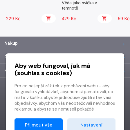
Věda jako svíčka v
temnotě
229 Kč
429 Kč
69 Kč
Nákup
O společnosti
Aby web fungoval, jak má
Kontakt
(souhlas s cookies)
Pro co nejlepší zážitek z procházení webu - aby
fungovalo vyhledávání, abychom si pamatovali, co
máte v košíku, abyste jednoduše zjistili stav vaší
objednávky, abychom vás neobtěžovali nevhodnou
reklamou a abyste se nemuseli pokaždé
přihlašovat.
Proto od vás potřebujeme souhlas se
Přijmout vše
Nastavení