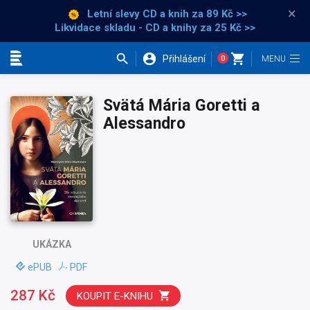
×
Letní slevy CD a knih
za 89 Kč >>
Likvidace skladu - CD a knihy za 25 Kč >>
Přihlášení
0
Kategorie
Svätá Mária Goretti a
Alessandro
UKÁZKA
ePUB
PDF
287 Kč
KOUPIT E-KNIHU