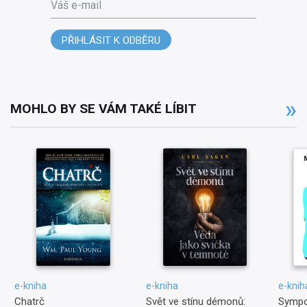
Váš e-mail
PŘIHLÁSIT K ODBĚRU
MOHLO BY SE VÁM TAKÉ LÍBIT
e-kniha
e-kniha
e-knih
Chatrč
Svět ve stínu démonů:
Sympo