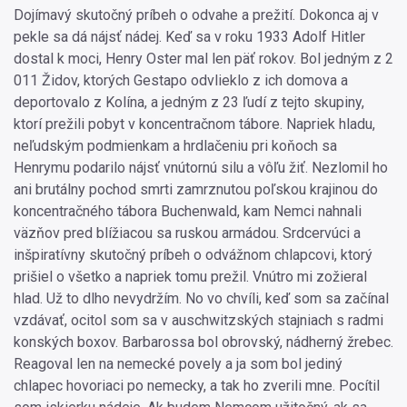
Dojímavý skutočný príbeh o odvahe a prežití. Dokonca aj v
pekle sa dá nájsť nádej. Keď sa v roku 1933 Adolf Hitler
dostal k moci, Henry Oster mal len päť rokov. Bol jedným z 2
011 Židov, ktorých Gestapo odvlieklo z ich domova a
deportovalo z Kolína, a jedným z 23 ľudí z tejto skupiny,
ktorí prežili pobyt v koncentračnom tábore. Napriek hladu,
neľudským podmienkam a hrdlačeniu pri koňoch sa
Henrymu podarilo nájsť vnútornú silu a vôľu žiť. Nezlomil ho
ani brutálny pochod smrti zamrznutou poľskou krajinou do
koncentračného tábora Buchenwald, kam Nemci nahnali
väzňov pred blížiacou sa ruskou armádou. Srdcervúci a
inšpiratívny skutočný príbeh o odvážnom chlapcovi, ktorý
prišiel o všetko a napriek tomu prežil. Vnútro mi zožieral
hlad. Už to dlho nevydržím. No vo chvíli, keď som sa začínal
vzdávať, ocitol som sa v auschwitzských stajniach s radmi
konských boxov. Barbarossa bol obrovský, nádherný žrebec.
Reagoval len na nemecké povely a ja som bol jediný
chlapec hovoriaci po nemecky, a tak ho zverili mne. Pocítil