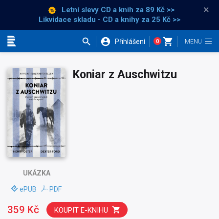
×
Letní slevy CD a knih
za 89 Kč >>
Likvidace skladu - CD a knihy za 25 Kč >>
Přihlášení
0
Kategorie
Koniar z Auschwitzu
UKÁZKA
ePUB
PDF
359 Kč
KOUPIT E-KNIHU