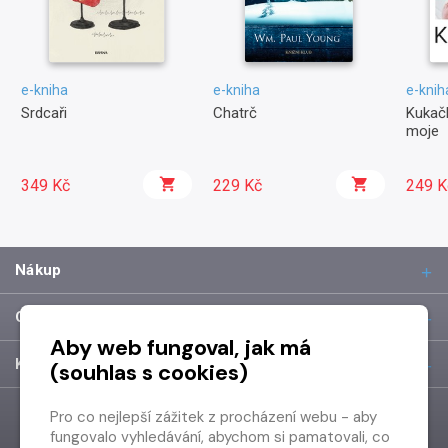
e-kniha
e-kniha
e-knih
Srdcaři
Chatrč
Kukačk
moje
349 Kč
229 Kč
249 K
Nákup
O společnosti
Aby web fungoval, jak má
Kontakt
(souhlas s cookies)
Pro co nejlepší zážitek z procházení webu - aby
fungovalo vyhledávání, abychom si pamatovali, co