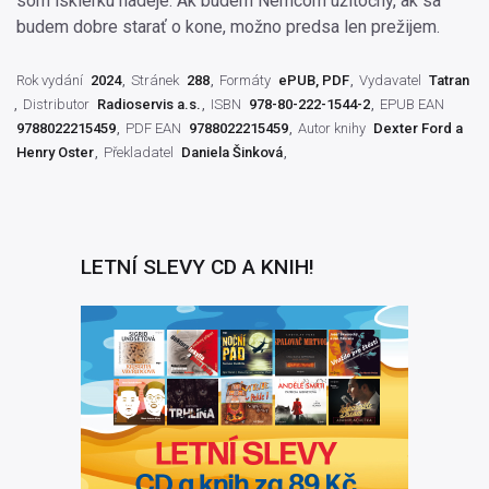
som iskierku nádeje. Ak budem Nemcom užitočný, ak sa
budem dobre starať o kone, možno predsa len prežijem.
Rok vydání
2024
Stránek
288
Formáty
ePUB, PDF
Vydavatel
Tatran
Distributor
Radioservis a.s.
ISBN
978-80-222-1544-2
EPUB EAN
9788022215459
PDF EAN
9788022215459
Autor knihy
Dexter Ford a
Henry Oster
Překladatel
Daniela Šinková
LETNÍ SLEVY CD A KNIH!