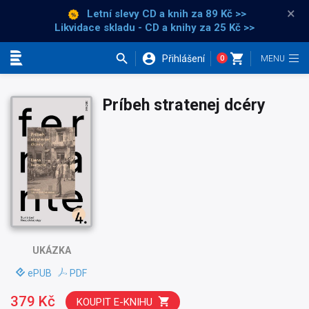
×
Letní slevy CD a knih
za 89 Kč >>
Likvidace skladu - CD a knihy za 25 Kč >>
Přihlášení
0
Kategorie
Príbeh stratenej dcéry
UKÁZKA
ePUB
PDF
379 Kč
KOUPIT E-KNIHU