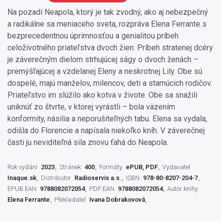
Na pozadí Neapola, ktorý je tak zvodný, ako aj nebezpečný
a radikálne sa meniaceho sveta, rozpráva Elena Ferrante s
bezprecedentnou úprimnosťou a genialitou príbeh
celoživotného priateľstva dvoch žien. Príbeh stratenej dcéry
je záverečným dielom strhujúcej ságy o dvoch ženách –
premýšľajúcej a vzdelanej Eleny a neskrotnej Lily. Obe sú
dospelé, majú manželov, milencov, deti a starnúcich rodičov.
Priateľstvo im slúžilo ako kotva v živote. Obe sa snažili
uniknúť zo štvrte, v ktorej vyrástli – bola väzením
konformity, násilia a neporušiteľných tabu. Elena sa vydala,
odišla do Florencie a napísala niekoľko kníh. V záverečnej
časti ju neviditeľná sila znovu ťahá do Neapola.
Rok vydání
2023
Stránek
400
Formáty
ePUB, PDF
Vydavatel
Inaque.sk
Distributor
Radioservis a.s.
ISBN
978-80-8207-204-7
EPUB EAN
9788082072054
PDF EAN
9788082072054
Autor knihy
Elena Ferrante
Překladatel
Ivana Dobrakovová