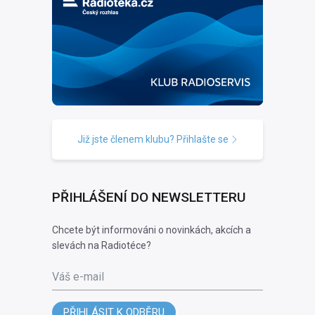
Již jste členem klubu? Přihlašte se
PŘIHLÁŠENÍ DO NEWSLETTERU
Chcete být informováni o novinkách, akcích a
slevách na Radiotéce?
Váš e-mail
PŘIHLÁSIT K ODBĚRU