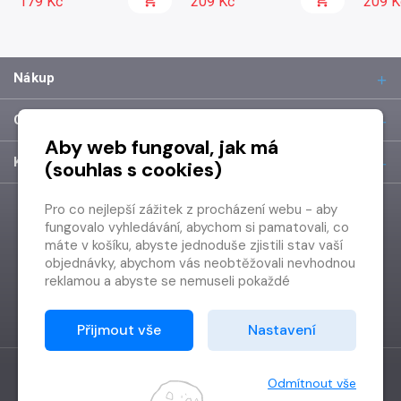
179 Kč
209 Kč
209 K
Nákup
O společnosti
Aby web fungoval, jak má
Kontakt
(souhlas s cookies)
Pro co nejlepší zážitek z procházení webu - aby
fungovalo vyhledávání, abychom si pamatovali, co
máte v košíku, abyste jednoduše zjistili stav vaší
objednávky, abychom vás neobtěžovali nevhodnou
reklamou a abyste se nemuseli pokaždé
přihlašovat.
Proto od vás potřebujeme souhlas se
Přijmout vše
Nastavení
zpracováním souborů cookies
, tj. malých souborů,
které se dočasně ukládají ve vašem prohlížeči.
Děkujeme, že nám ho dáte a pomůžete nám tak
Odmítnout vše
web zlepšovat.