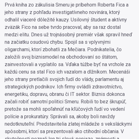
Prvá kniha zo zákulisia Smeru je príbehom Roberta Fica a
jeho strany z pohľadu investigatívneho novinára, ktorý
odhalil viaceré dôležité kauzy. Usilovný študent a aktívny
zväzák Fico na sebe tvrdo pracoval, aby sa raz dostal
medzi elitu. Dnes už trojnásobný premiér však spravil hneď
na začiatku osudovú chybu. Spojil sa s vplyvnými
oligarchami, ktorí zbohatli za Mečiara. Podnikatelia, čo
založili svoj biznismodel na obchodovaní so štátom,
zainvestovali a vyplatilo sa. Vďaka túžbe byť na vrchole za
každú cenu sa stal Fico ich vazalom a dlžníkom. Mecenáši
jeho strany pretlačili svojich ľudí do vlády, parlamentu aj
strategických podnikov. Ich firmy ovládli zdravotníctvo,
energetiku, dopravu, obranu či IT sektor. Biznis dokonca
začali robiť samotní politici Smeru. Robili to bez škrupúľ,
pretože sa mohli spoľahnúť na kľúčových ľudí vo vedení
polície a prokuratúry. Správali sa, akoby boli navždy
nedotknuteľní. Predstavitelia zlatej mládeže s veksláckymi
spôsobmi, ktorí sa prezentovali ako ctihodní občania. V
skutočnosti poznali len tri slová: peniaze, známosti a