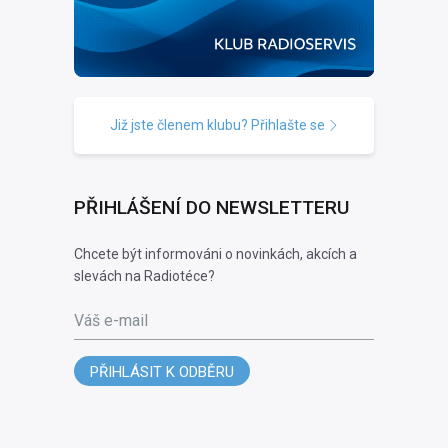
Již jste členem klubu? Přihlašte se
PŘIHLÁŠENÍ DO NEWSLETTERU
Chcete být informováni o novinkách, akcích a
slevách na Radiotéce?
Váš e-mail
PŘIHLÁSIT K ODBĚRU