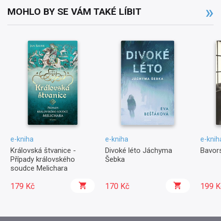
MOHLO BY SE VÁM TAKÉ LÍBIT
e-kniha
e-kniha
e-knih
Královská štvanice -
Divoké léto Jáchyma
Bavors
Případy královského
Šebka
soudce Melichara
179 Kč
170 Kč
199 K