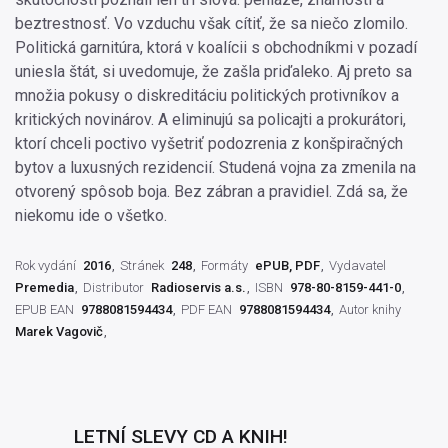
beztrestnosť. Vo vzduchu však cítiť, že sa niečo zlomilo.
Politická garnitúra, ktorá v koalícii s obchodníkmi v pozadí
uniesla štát, si uvedomuje, že zašla priďaleko. Aj preto sa
množia pokusy o diskreditáciu politických protivníkov a
kritických novinárov. A eliminujú sa policajti a prokurátori,
ktorí chceli poctivo vyšetriť podozrenia z konšpiračných
bytov a luxusných rezidencií. Studená vojna za zmenila na
otvorený spôsob boja. Bez zábran a pravidiel. Zdá sa, že
niekomu ide o všetko.
Rok vydání
2016
Stránek
248
Formáty
ePUB, PDF
Vydavatel
Premedia
Distributor
Radioservis a.s.
ISBN
978-80-8159-441-0
EPUB EAN
9788081594434
PDF EAN
9788081594434
Autor knihy
Marek Vagovič
LETNÍ SLEVY CD A KNIH!