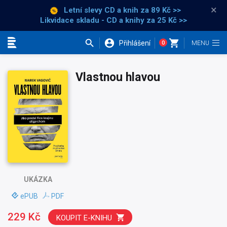
×
Letní slevy CD a knih
za 89 Kč >>
Likvidace skladu - CD a knihy za 25 Kč >>
Přihlášení
0
Kategorie
Vlastnou hlavou
UKÁZKA
ePUB
PDF
229 Kč
KOUPIT E-KNIHU